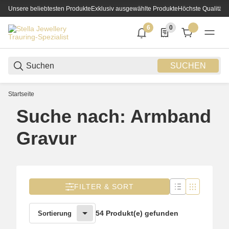
Unsere beliebtesten Produkte
Exklusiv ausgewählte Produkte
Höchste Qualität
6
0
6 neue Notifizierungen
0 Produkte in der List
SUCHEN
Startseite
Suche nach: Armband
Gravur
FILTER & SORT
54 Produkt(e) gefunden
Sortierung