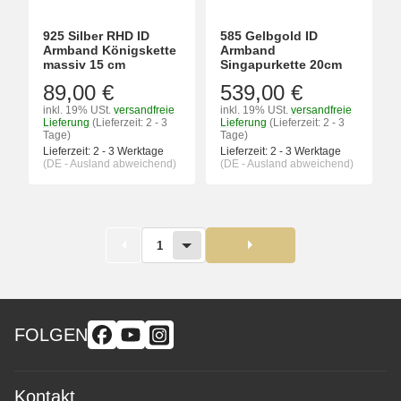
925 Silber RHD ID
585 Gelbgold ID
Armband Königskette
Armband
massiv 15 cm
Singapurkette 20cm
89,00 €
539,00 €
inkl. 19% USt.
versandfreie
inkl. 19% USt.
versandfreie
Lieferung
(Lieferzeit: 2 - 3
Lieferung
(Lieferzeit: 2 - 3
Tage)
Tage)
Lieferzeit:
2 - 3 Werktage
Lieferzeit:
2 - 3 Werktage
(DE - Ausland abweichend)
(DE - Ausland abweichend)
1
FOLGEN
Kontakt