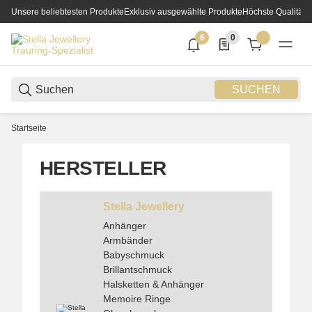
Unsere beliebtesten Produkte
Exklusiv ausgewählte Produkte
Höchste Qualität
6
0
6 neue Notifizierungen
0 Produkte in der List
SUCHEN
Startseite
HERSTELLER
Stella Jewellery
Anhänger
Armbänder
Babyschmuck
Brillantschmuck
Halsketten & Anhänger
Memoire Ringe