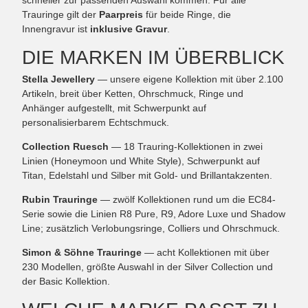
schneller zur passenden Auswahl kommen. Für alle
Trauringe gilt der
Paarpreis
für beide Ringe, die
Innengravur ist
inklusive Gravur
.
DIE MARKEN IM ÜBERBLICK
Stella Jewellery
— unsere eigene Kollektion mit über 2.100
Artikeln, breit über Ketten, Ohrschmuck, Ringe und
Anhänger aufgestellt, mit Schwerpunkt auf
personalisierbarem Echtschmuck.
Collection Ruesch
— 18 Trauring-Kollektionen in zwei
Linien (Honeymoon und White Style), Schwerpunkt auf
Titan, Edelstahl und Silber mit Gold- und Brillantakzenten.
Rubin Trauringe
— zwölf Kollektionen rund um die EC84-
Serie sowie die Linien R8 Pure, R9, Adore Luxe und Shadow
Line; zusätzlich Verlobungsringe, Colliers und Ohrschmuck.
Simon & Söhne Trauringe
— acht Kollektionen mit über
230 Modellen, größte Auswahl in der Silver Collection und
der Basic Kollektion.