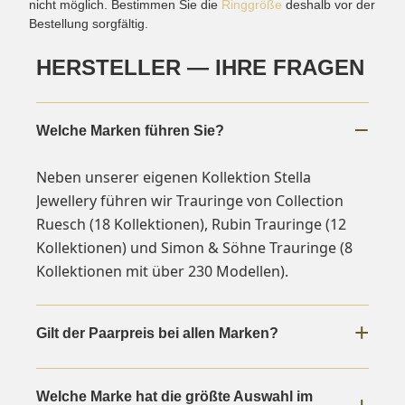
nicht möglich. Bestimmen Sie die
Ringgröße
deshalb vor der
Bestellung sorgfältig.
HERSTELLER — IHRE FRAGEN
Welche Marken führen Sie?
Neben unserer eigenen Kollektion Stella
Jewellery führen wir Trauringe von Collection
Ruesch (18 Kollektionen), Rubin Trauringe (12
Kollektionen) und Simon & Söhne Trauringe (8
Kollektionen mit über 230 Modellen).
Gilt der Paarpreis bei allen Marken?
Ja. Bei allen Trauringen gilt der angezeigte
Welche Marke hat die größte Auswahl im
Betrag für beide Ringe zusammen, unabhängig