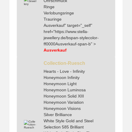
Ohrschmuck
Ringe
Verlobungsringe
Trauringe
Ausverkauf" target="_self"
href="https://www.stella-
jewellery.de/bspan-stylecolor-
ff0000Ausverkauf-span-b" >
Ausverkauf
Collection-Ruesch
Hearts - Love - Infinity
Honeymoon Infinity
Honeymoon Light
Honeymoon Luminosa
Honeymoon Solid XIII
Honeymoon Variation
Honeymoon Visions
Silver Brilliance
White Style Gold and Steel
Selection 585 Brilliant