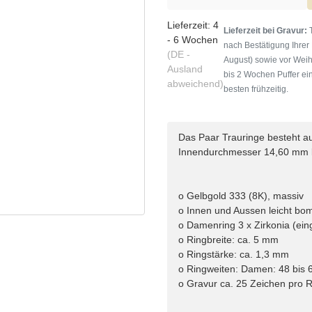
Lieferzeit:
4
Lieferzeit bei Gravur:
T
- 6 Wochen
nach Bestätigung Ihrer
(DE -
August) sowie vor Weih
Ausland
bis 2 Wochen Puffer ein
abweichend)
besten frühzeitig.
Das Paar Trauringe besteht aus
Innendurchmesser 14,60 mm 
o Gelbgold 333 (8K), massiv
o Innen und Aussen leicht bom
o Damenring 3 x Zirkonia (ein
o Ringbreite: ca. 5 mm
o Ringstärke: ca. 1,3 mm
o Ringweiten: Damen: 48 bis 6
o Gravur ca. 25 Zeichen pro R