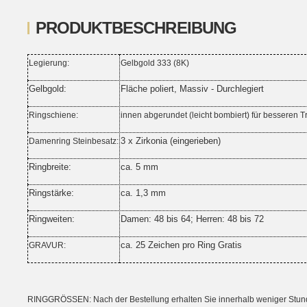
PRODUKTBESCHREIBUNG
Legierung:
Gelbgold 333 (8K)
Gelbgold:
Fläche poliert, Massiv - Durchlegiert
Ringschiene:
innen abgerundet (leicht bombiert) für besseren 
3 x Zirkonia (eingerieben)
Damenring Steinbesatz:
Ringbreite:
ca. 5 mm
Ringstärke:
ca. 1,3 mm
Ringweiten:
Damen: 48 bis 64; Herren: 48 bis 72
ca. 25 Zeichen pro Ring Gratis
GRAVUR:
RINGGRÖSSEN: Nach der Bestellung erhalten Sie innerhalb weniger Stunden