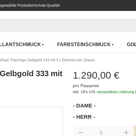
usgewählte Produkte
Höchste Qualität
ILLANTSCHMUCK
FARBSTEINSCHMUCK
GO
Paar Trauringe Gelbgold 333 mit 3 x Zirkonia inkl. Gravur
 Gelbgold 333 mit
1.290,00 €
pro Paarpreis
inkl. 19% USt.
versandfreie Lieferung
- DAME -
wählen
Bitte wählen Sie eine Variation.
- HERR -
wählen
Bitte wählen Sie eine Variation.