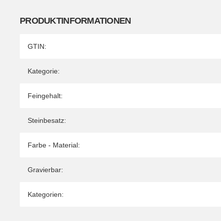
PRODUKTINFORMATIONEN
Produkteigenschaft
Wert
GTIN:
Kategorie:
Feingehalt:
Steinbesatz:
Farbe - Material:
Gravierbar:
Kategorien: