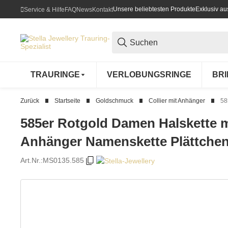
Unsere beliebtesten Produkte
Exklusiv a
Service & Hilfe
FAQ
News
Kontakt
TRAURINGE
VERLOBUNGSRINGE
BR
Zurück
Startseite
Goldschmuck
Collier mit Anhänger
58
585er Rotgold Damen Halskette m
Anhänger Namenskette Plättchen
Art.Nr.:
MS0135.585