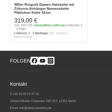
585er Rotgold Damen Halskette mit
Zirkonia Anhänger Namenskette
Plättchen Kette 42cm
319,00 €
inkl. 19% USt.
versandfreie Lieferung
(Lieferzeit: 2
- 3 Tage)
Lieferzeit:
2 - 3 Werktage
(DE - Ausland
abweichend)
FOLGEN
Kontakt
+49 30 50 15 47 10
Johannisthaler Chaussee 295-327, 12351 Berlin
Email:
info@stella-jewellery.de