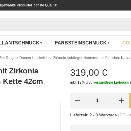
usgewählte Produkte
Höchste Qualität
ILLANTSCHMUCK
FARBSTEINSCHMUCK
GO
5er Rotgold Damen Halskette mit Zirkonia Anhänger Namenskette Plättchen Kette
it Zirkonia
319,00 €
 Kette 42cm
inkl. 19% USt.
versandfreie Lieferung
Lieferzeit:
2 - 3 Werktage
(DE - 