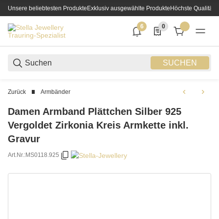
Unsere beliebtesten Produkte
Exklusiv ausgewählte Produkte
Höchste Qualität
6
0
6 neue Notifizierungen
0 Produkte in der List
SUCHEN
Zurück
Armbänder
Damen Armband Plättchen Silber 925
Vergoldet Zirkonia Kreis Armkette inkl.
Gravur
Art.Nr.:
MS0118.925