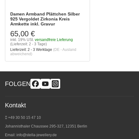
Damen Armband Plättchen Silber
925 Vergoldet Zirkonia Kreis
Armkette inkl. Gravur
65,00 €
inkl. 19% USt.
versandfreie Lieferung
(Lieferzeit: 2 - 3 Tage)
Lieferzeit:
2 - 3 Werktage
(DE - Ausland
abweichend)
FOLGEN
Kontakt
+49 30 50 15 47 10
Johannisthaler Chaussee 295-327, 12351 Berlin
Email:
info@stella-jewellery.de