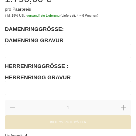
pro Paarpreis
inkl. 19% USt.
versandfreie Lieferung
(Lieferzeit: 4 – 6 Wochen)
DAMENRINGGRÖSSE:
wählen
Bitte wählen Sie eine Variation.
DAMENRING GRAVUR
wählen
Damenring Gravur
HERRENRINGGRÖSSE :
wählen
Bitte wählen Sie eine Variation.
HERRENRINGG GRAVUR
wählen
Herrenringg Gravur
BITTE VARIANTE WÄHLEN
Lieferzeit:
4