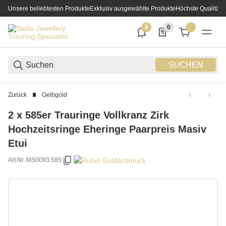
Unsere beliebtesten Produkte
Exklusiv ausgewählte Produkte
Höchste Qualität
6
0
6 neue Notifizierungen
0 Produkte in der List
SUCHEN
Zurück
Gelbgold
2 x 585er Trauringe Vollkranz Zirk
Hochzeitsringe Eheringe Paarpreis Masiv
Etui
Art.Nr.:
MS0093.585