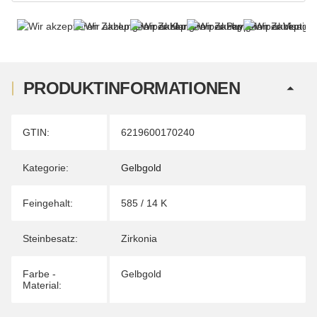
PRODUKTINFORMATIONEN
Produkteigenschaft
Wert
GTIN:
6219600170240
Kategorie:
Gelbgold
Feingehalt:
585 / 14 K
Steinbesatz:
Zirkonia
Farbe -
Gelbgold
Material: