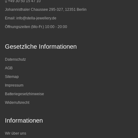
Muttertag.
+49 30 50 15 47 10
Johannisthaler Chaussee 295-327, 12351 Berlin
Email:
info@stella-jewellery.de
Öffnungszeiten (Mo-Fr.) 10:00 - 20:00
Gesetzliche Informationen
Datenschutz
AGB
Sitemap
Impressum
Batteriegesetzhinweise
Widerrufsrecht
Informationen
Wir über uns