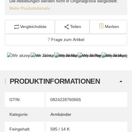
Die Abbildungen werden nicht in Originalgröße dargestellt.
Mehr Produktdetails
Vergleichsliste
Teilen
Merken
Frage zum Artikel
PRODUKTINFORMATIONEN
Produkteigenschaft
Wert
GTIN:
0824228760665
Kategorie:
Armbänder
Feingehalt:
585 / 14 K