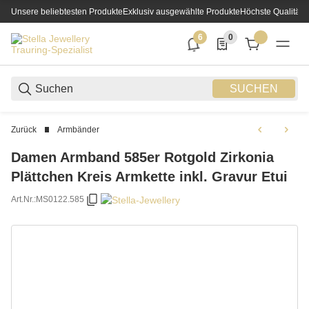
Unsere beliebtesten Produkte
Exklusiv ausgewählte Produkte
Höchste Qualität
6
0
6 neue Notifizierungen
0 Produkte in der List
SUCHEN
Zurück
Armbänder
Damen Armband 585er Rotgold Zirkonia
Plättchen Kreis Armkette inkl. Gravur Etui
Art.Nr.:
MS0122.585