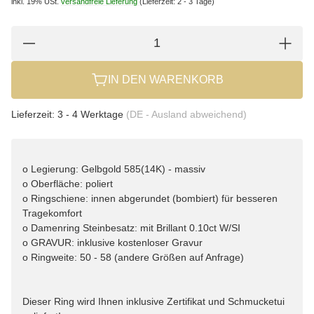
inkl. 19% USt.
versandfreie Lieferung
(Lieferzeit: 2 - 3 Tage)
IN DEN WARENKORB
Lieferzeit:
3 - 4 Werktage
(DE - Ausland abweichend)
o Legierung: Gelbgold 585(14K) - massiv
o Oberfläche: poliert
o Ringschiene: innen abgerundet (bombiert) für besseren
Tragekomfort
o Damenring Steinbesatz: mit Brillant 0.10ct W/SI
o GRAVUR: inklusive kostenloser Gravur
o Ringweite: 50 - 58 (andere Größen auf Anfrage)
Dieser Ring wird Ihnen inklusive Zertifikat und Schmucketui