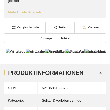
geliefert!
Mehr Produktdetails
Vergleichsliste
Teilen
Merken
Frage zum Artikel
PRODUKTINFORMATIONEN
Produkteigenschaft
Wert
GTIN:
6219600168070
Kategorie:
Solitär & Verlobungsringe