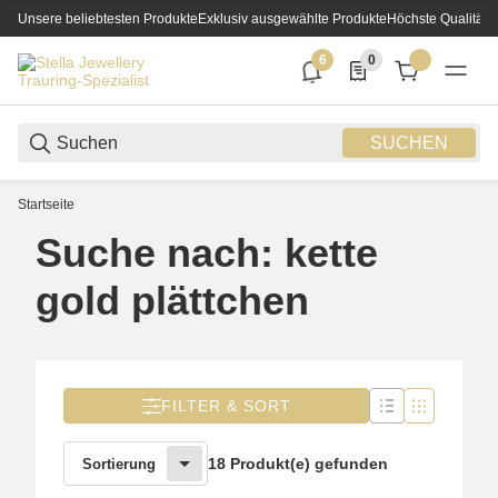
Unsere beliebtesten Produkte
Exklusiv ausgewählte Produkte
Höchste Qualität
6
0
6 neue Notifizierungen
0 Produkte in der List
SUCHEN
Startseite
Suche nach: kette
gold plättchen
FILTER & SORT
18 Produkt(e) gefunden
Sortierung