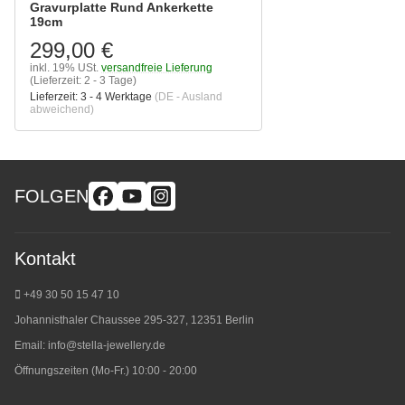
Gravurplatte Rund Ankerkette
19cm
299,00 €
inkl. 19% USt.
versandfreie Lieferung
(Lieferzeit: 2 - 3 Tage)
Lieferzeit:
3 - 4 Werktage
(DE - Ausland
abweichend)
FOLGEN
Kontakt
+49 30 50 15 47 10
Johannisthaler Chaussee 295-327, 12351 Berlin
Email:
info@stella-jewellery.de
Öffnungszeiten (Mo-Fr.) 10:00 - 20:00