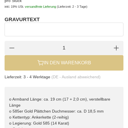
pro Stück
inkl. 19% USt.
versandfreie Lieferung
(Lieferzeit: 2 - 3 Tage)
GRAVURTEXT
wählen
Gravurtext
IN DEN WARENKORB
Lieferzeit:
3 - 4 Werktage
(DE - Ausland abweichend)
o Armband Länge: ca. 19 cm (17 + 2,0 cm), verstellbare
Länge
o 585er Gold Plättchen Duchmesser: ca. D 18,5 mm
o Kettentyp: Ankerkette (2-reihig)
o Legierung: Gold 585 (14 Karat)