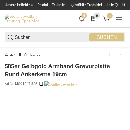
Unsere beliebtesten Produkte
Exklusiv ausgewählte Produkte
Höchste Qualität
6
0
6 neue Notifizierungen
0 Produkte in der List
SUCHEN
Zurück
Armbänder
585er Gelbgold Armband Gravurplatte
Rund Ankerkette 19cm
Art.Nr.:
MS01247.585