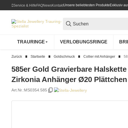
Unsere beliebtesten Produkte
Exklusiv a
Service & Hilfe
FAQ
News
Kontakt
TRAURINGE
VERLOBUNGSRINGE
BR
Zurück
Startseite
Goldschmuck
Collier mit Anhänger
58
585er Gold Gravierbare Halskett
Zirkonia Anhänger Ø20 Plättche
Art.Nr.:
MS0354.585