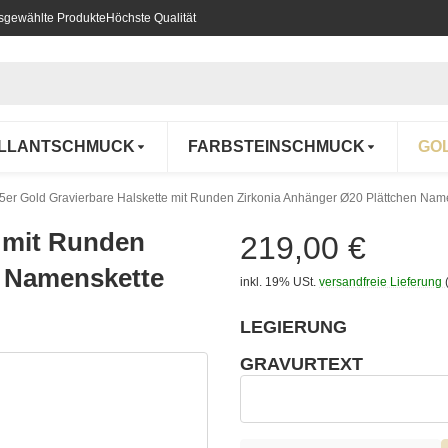
usgewählte Produkte
Höchste Qualität
ILLANTSCHMUCK
FARBSTEINSCHMUCK
GO
5er Gold Gravierbare Halskette mit Runden Zirkonia Anhänger Ø20 Plättchen Nam
e mit Runden
219,00 €
n Namenskette
inkl. 19% USt.
versandfreie Lieferung
LEGIERUNG
wählen
Bitte wählen Sie eine Variation.
GRAVURTEXT
wählen
Gravurtext