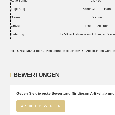
Kettenlänge:
ca. 42cm
Legierung:
585er Gold, 14 Karat
Steine:
Zirkonia
Gravur:
max. 12 Zeichen
Lieferung :
1 x 585er Halskette mit Anhänger Zirko
Bitte UNBEDINGT die Größen angaben beachten! Die Abbildungen werden ni
BEWERTUNGEN
Geben Sie die erste Bewertung für diesen Artikel ab un
ARTIKEL BEWERTEN