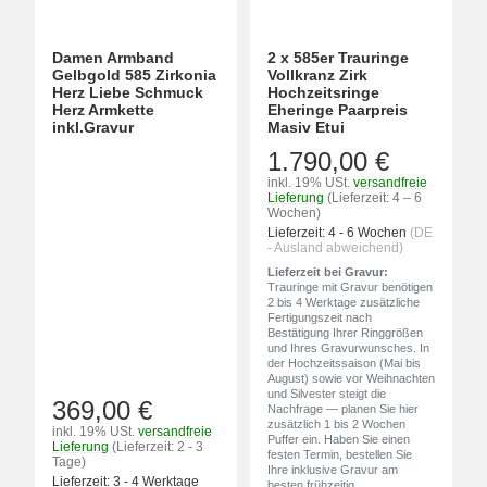
Damen Armband
2 x 585er Trauringe
Gelbgold 585 Zirkonia
Vollkranz Zirk
Herz Liebe Schmuck
Hochzeitsringe
Herz Armkette
Eheringe Paarpreis
inkl.Gravur
Masiv Etui
1.790,00 €
inkl. 19% USt.
versandfreie
Lieferung
(Lieferzeit: 4 – 6
Wochen)
Lieferzeit:
4 - 6 Wochen
(DE
- Ausland abweichend)
Lieferzeit bei Gravur:
Trauringe mit Gravur benötigen
2 bis 4 Werktage zusätzliche
Fertigungszeit nach
Bestätigung Ihrer Ringgrößen
und Ihres Gravurwunsches. In
der Hochzeitssaison (Mai bis
August) sowie vor Weihnachten
und Silvester steigt die
369,00 €
Nachfrage — planen Sie hier
zusätzlich 1 bis 2 Wochen
inkl. 19% USt.
versandfreie
Puffer ein. Haben Sie einen
Lieferung
(Lieferzeit: 2 - 3
festen Termin, bestellen Sie
Tage)
Ihre inklusive Gravur am
Lieferzeit:
3 - 4 Werktage
besten frühzeitig.