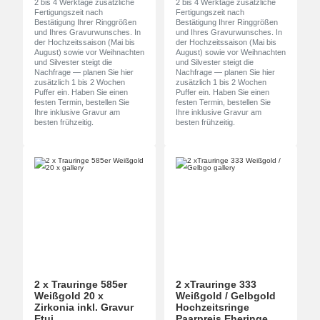
2 bis 4 Werktage zusätzliche
2 bis 4 Werktage zusätzliche
Fertigungszeit nach
Fertigungszeit nach
Bestätigung Ihrer Ringgrößen
Bestätigung Ihrer Ringgrößen
und Ihres Gravurwunsches. In
und Ihres Gravurwunsches. In
der Hochzeitssaison (Mai bis
der Hochzeitssaison (Mai bis
August) sowie vor Weihnachten
August) sowie vor Weihnachten
und Silvester steigt die
und Silvester steigt die
Nachfrage — planen Sie hier
Nachfrage — planen Sie hier
zusätzlich 1 bis 2 Wochen
zusätzlich 1 bis 2 Wochen
Puffer ein. Haben Sie einen
Puffer ein. Haben Sie einen
festen Termin, bestellen Sie
festen Termin, bestellen Sie
Ihre inklusive Gravur am
Ihre inklusive Gravur am
besten frühzeitig.
besten frühzeitig.
2 x Trauringe 585er
2 xTrauringe 333
Weißgold 20 x
Weißgold / Gelbgold
Zirkonia inkl. Gravur
Hochzeitsringe
Etui
Paarpreis Eheringe