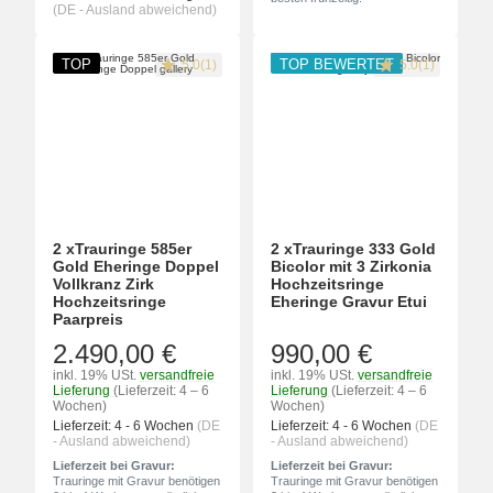
(DE - Ausland abweichend)
TOP
TOP BEWERTET
5.0(1)
5.0(1)
2 xTrauringe 585er
2 xTrauringe 333 Gold
Gold Eheringe Doppel
Bicolor mit 3 Zirkonia
Vollkranz Zirk
Hochzeitsringe
Hochzeitsringe
Eheringe Gravur Etui
Paarpreis
2.490,00 €
990,00 €
inkl. 19% USt.
versandfreie
inkl. 19% USt.
versandfreie
Lieferung
(Lieferzeit: 4 – 6
Lieferung
(Lieferzeit: 4 – 6
Wochen)
Wochen)
Lieferzeit:
4 - 6 Wochen
(DE
Lieferzeit:
4 - 6 Wochen
(DE
- Ausland abweichend)
- Ausland abweichend)
Lieferzeit bei Gravur:
Lieferzeit bei Gravur:
Trauringe mit Gravur benötigen
Trauringe mit Gravur benötigen