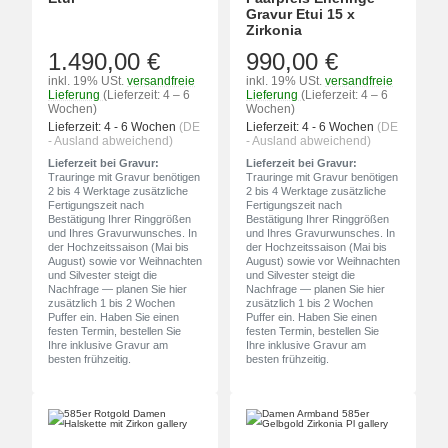
Gravur Etui 15 x
Zirkonia
1.490,00 €
990,00 €
inkl. 19% USt.
versandfreie
inkl. 19% USt.
versandfreie
Lieferung
(Lieferzeit: 4 – 6
Lieferung
(Lieferzeit: 4 – 6
Wochen)
Wochen)
Lieferzeit:
4 - 6 Wochen
(DE
Lieferzeit:
4 - 6 Wochen
(DE
- Ausland abweichend)
- Ausland abweichend)
Lieferzeit bei Gravur:
Lieferzeit bei Gravur:
Trauringe mit Gravur benötigen
Trauringe mit Gravur benötigen
2 bis 4 Werktage zusätzliche
2 bis 4 Werktage zusätzliche
Fertigungszeit nach
Fertigungszeit nach
Bestätigung Ihrer Ringgrößen
Bestätigung Ihrer Ringgrößen
und Ihres Gravurwunsches. In
und Ihres Gravurwunsches. In
der Hochzeitssaison (Mai bis
der Hochzeitssaison (Mai bis
August) sowie vor Weihnachten
August) sowie vor Weihnachten
und Silvester steigt die
und Silvester steigt die
Nachfrage — planen Sie hier
Nachfrage — planen Sie hier
zusätzlich 1 bis 2 Wochen
zusätzlich 1 bis 2 Wochen
Puffer ein. Haben Sie einen
Puffer ein. Haben Sie einen
festen Termin, bestellen Sie
festen Termin, bestellen Sie
Ihre inklusive Gravur am
Ihre inklusive Gravur am
besten frühzeitig.
besten frühzeitig.