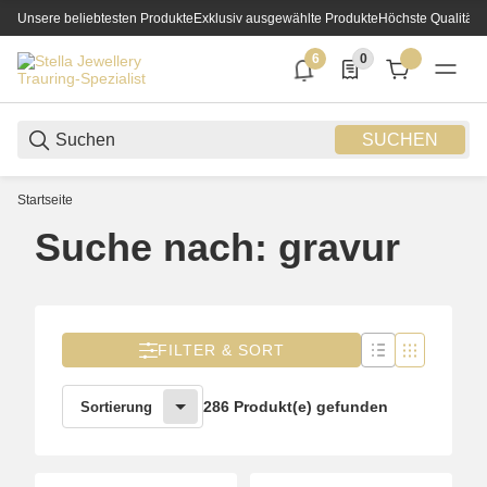
Unsere beliebtesten Produkte
Exklusiv ausgewählte Produkte
Höchste Qualität
6
0
6 neue Notifizierungen
0 Produkte in der List
SUCHEN
Startseite
Suche nach: gravur
FILTER & SORT
286 Produkt(e) gefunden
Sortierung