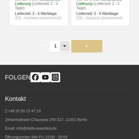
Lieferung
(Lieferzeit: 2 - 3
Lieferung
(Lieferzeit: 2 - 3
Tage)
Tage)
Lieferzeit:
3 - 4 Werktage
Lieferzeit:
3 - 4 Werktage
(DE - Ausland abweichend)
(DE - Ausland abweichend)
1
FOLGEN
Kontakt
+49 30 50 15 47 10
Johannisthaler Chaussee 295-327, 12351 Berlin
Email:
info@stella-jewellery.de
Öffnungszeiten (Mo-Fr.) 10:00 - 20:00