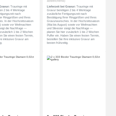
abweichend)
 Gravur:
Trauringe mit
Lieferzeit bei Gravur:
Trauringe mit
en 2 bis 4 Werktage
Gravur benötigen 2 bis 4 Werktage
rtigungszeit nach
zusätzliche Fertigungszeit nach
rer Ringgrößen und Ihres
Bestätigung Ihrer Ringgrößen und Ihres
s. In der Hochzeitssaison
Gravurwunsches. In der Hochzeitssaison
t) sowie vor Weihnachten
(Mai bis August) sowie vor Weihnachten
teigt die Nachfrage —
und Silvester steigt die Nachfrage —
 zusätzlich 1 bis 2 Wochen
planen Sie hier zusätzlich 1 bis 2 Wochen
en Sie einen festen Termin,
Puffer ein. Haben Sie einen festen Termin,
hre inklusive Gravur am
bestellen Sie Ihre inklusive Gravur am
g.
besten frühzeitig.