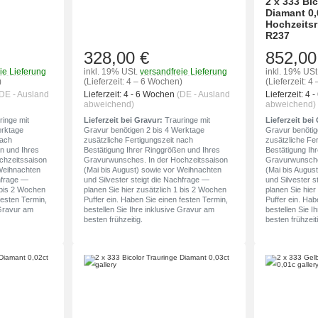
2 x 333 Bi
Diamant 0,
Hochzeitsr
R237
328,00 €
852,00
ie Lieferung
inkl. 19% USt.
versandfreie Lieferung
inkl. 19% USt
)
(Lieferzeit: 4 – 6 Wochen)
(Lieferzeit: 
DE - Ausland
Lieferzeit:
4 - 6 Wochen
(DE - Ausland
Lieferzeit:
4 
abweichend)
abweichend)
inge mit
Lieferzeit bei Gravur:
Trauringe mit
Lieferzeit bei
erktage
Gravur benötigen 2 bis 4 Werktage
Gravur benötig
nach
zusätzliche Fertigungszeit nach
zusätzliche Fe
n und Ihres
Bestätigung Ihrer Ringgrößen und Ihres
Bestätigung Ih
chzeitssaison
Gravurwunsches. In der Hochzeitssaison
Gravurwunsche
 Weihnachten
(Mai bis August) sowie vor Weihnachten
(Mai bis Augus
chfrage —
und Silvester steigt die Nachfrage —
und Silvester s
1 bis 2 Wochen
planen Sie hier zusätzlich 1 bis 2 Wochen
planen Sie hier
festen Termin,
Puffer ein. Haben Sie einen festen Termin,
Puffer ein. Hab
 Gravur am
bestellen Sie Ihre inklusive Gravur am
bestellen Sie I
besten frühzeitig.
besten frühzeiti