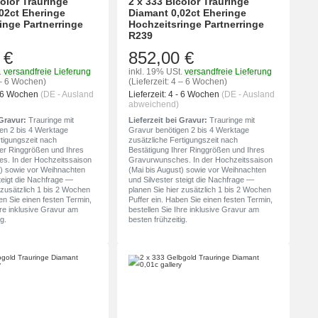
color Trauringe
2 x 333 Bicolor Trauringe
02ct Eheringe
Diamant 0,02ct Eheringe
inge Partnerringe
Hochzeitsringe Partnerringe
R239
 €
852,00 €
.
versandfreie Lieferung
inkl. 19% USt.
versandfreie Lieferung
4 – 6 Wochen)
(Lieferzeit: 4 – 6 Wochen)
- 6 Wochen
(DE - Ausland
Lieferzeit:
4 - 6 Wochen
(DE - Ausland
abweichend)
 Gravur:
Trauringe mit
Lieferzeit bei Gravur:
Trauringe mit
en 2 bis 4 Werktage
Gravur benötigen 2 bis 4 Werktage
rtigungszeit nach
zusätzliche Fertigungszeit nach
rer Ringgrößen und Ihres
Bestätigung Ihrer Ringgrößen und Ihres
s. In der Hochzeitssaison
Gravurwunsches. In der Hochzeitssaison
t) sowie vor Weihnachten
(Mai bis August) sowie vor Weihnachten
teigt die Nachfrage —
und Silvester steigt die Nachfrage —
 zusätzlich 1 bis 2 Wochen
planen Sie hier zusätzlich 1 bis 2 Wochen
en Sie einen festen Termin,
Puffer ein. Haben Sie einen festen Termin,
hre inklusive Gravur am
bestellen Sie Ihre inklusive Gravur am
g.
besten frühzeitig.