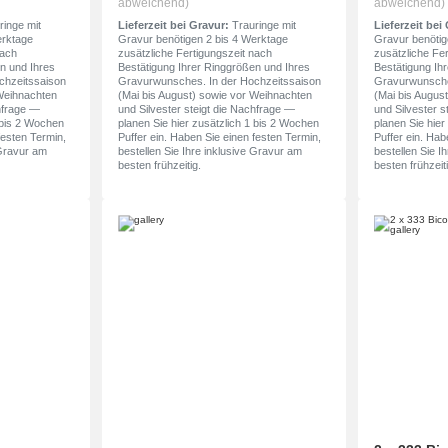
abweichend)
abweichend)
inge mit
Lieferzeit bei Gravur:
Trauringe mit
Lieferzeit bei
erktage
Gravur benötigen 2 bis 4 Werktage
Gravur benötig
nach
zusätzliche Fertigungszeit nach
zusätzliche Fe
n und Ihres
Bestätigung Ihrer Ringgrößen und Ihres
Bestätigung Ih
chzeitssaison
Gravurwunsches. In der Hochzeitssaison
Gravurwunsche
 Weihnachten
(Mai bis August) sowie vor Weihnachten
(Mai bis Augus
chfrage —
und Silvester steigt die Nachfrage —
und Silvester s
1 bis 2 Wochen
planen Sie hier zusätzlich 1 bis 2 Wochen
planen Sie hier
festen Termin,
Puffer ein. Haben Sie einen festen Termin,
Puffer ein. Hab
 Gravur am
bestellen Sie Ihre inklusive Gravur am
bestellen Sie I
besten frühzeitig.
besten frühzeiti