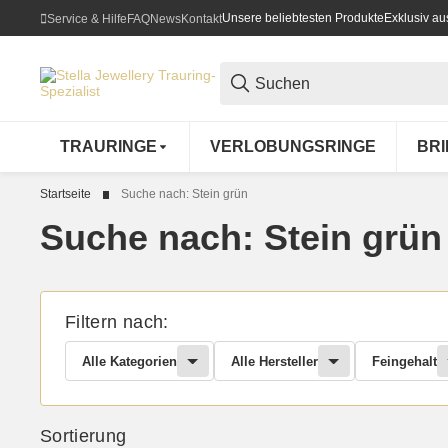
Unsere beliebtesten Produkte
Exklusiv a
Service & Hilfe
FAQ
News
Kontakt
TRAURINGE
VERLOBUNGSRINGE
BR
Startseite
Suche nach: Stein grün
Suche nach: Stein grün
Filtern nach:
Alle Kategorien
Alle Hersteller
Feingehalt
Sortierung