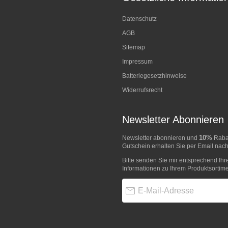
Datenschutz
AGB
Sitemap
Impressum
Batteriegesetzhinweise
Widerrufsrecht
Newsletter Abonnieren
10%
Newsletter abonnieren und
Rabat
Gutschein erhalten Sie per Email nach
Bitte senden Sie mir entsprechend Ihr
Informationen zu Ihrem Produktsortime
E-Mail-Adresse