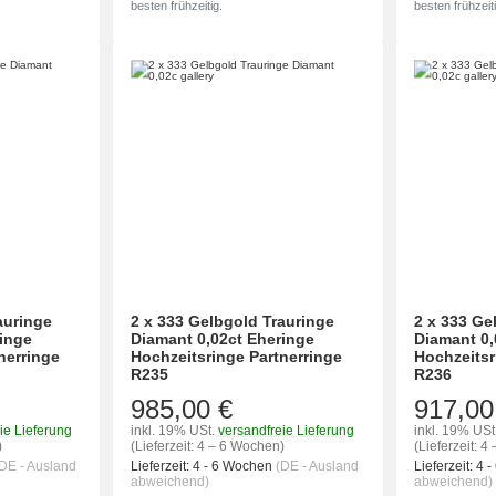
besten frühzeitig.
besten frühzeiti
auringe
2 x 333 Gelbgold Trauringe
2 x 333 Ge
ringe
Diamant 0,02ct Eheringe
Diamant 0,
nerringe
Hochzeitsringe Partnerringe
Hochzeitsr
R235
R236
985,00 €
917,00
ie Lieferung
inkl. 19% USt.
versandfreie Lieferung
inkl. 19% USt
)
(Lieferzeit: 4 – 6 Wochen)
(Lieferzeit: 
DE - Ausland
Lieferzeit:
4 - 6 Wochen
(DE - Ausland
Lieferzeit:
4 
abweichend)
abweichend)