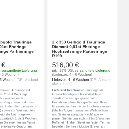
lbgold Trauringe
2 x 333 Gelbgold Trauringe
01ct Eheringe
Diamant 0,01ct Eheringe
inge Partnerringe
Hochzeitsringe Partnerringe
R199
 €
516,00 €
.
versandfreie Lieferung
inkl. 19% USt.
versandfreie Lieferung
4 – 6 Wochen)
(Lieferzeit: 4 – 6 Wochen)
- 6 Wochen
(DE - Ausland
Lieferzeit:
4 - 6 Wochen
(DE - Ausland
abweichend)
 Gravur:
Trauringe mit
Lieferzeit bei Gravur:
Trauringe mit
en 2 bis 4 Werktage
Gravur benötigen 2 bis 4 Werktage
rtigungszeit nach
zusätzliche Fertigungszeit nach
rer Ringgrößen und Ihres
Bestätigung Ihrer Ringgrößen und Ihres
s. In der Hochzeitssaison
Gravurwunsches. In der Hochzeitssaison
t) sowie vor Weihnachten
(Mai bis August) sowie vor Weihnachten
teigt die Nachfrage —
und Silvester steigt die Nachfrage —
 zusätzlich 1 bis 2 Wochen
planen Sie hier zusätzlich 1 bis 2 Wochen
en Sie einen festen Termin,
Puffer ein. Haben Sie einen festen Termin,
hre inklusive Gravur am
bestellen Sie Ihre inklusive Gravur am