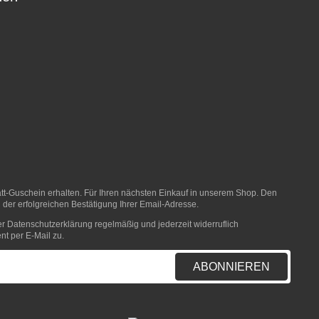
t-Guschein erhalten. Für Ihren nächsten Einkauf in unserem Shop. Den
 der erfolgreichen Bestätigung Ihrer Email-Adresse.
er
Datenschutzerklärung
regelmäßig und jederzeit widerruflich
nt per E-Mail zu.
ABONNIEREN