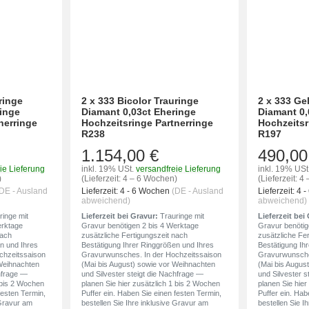
ringe
2 x 333 Bicolor Trauringe
2 x 333 Ge
ringe
Diamant 0,03ct Eheringe
Diamant 0,
nerringe
Hochzeitsringe Partnerringe
Hochzeitsr
R238
R197
1.154,00 €
490,00
ie Lieferung
inkl. 19% USt.
versandfreie Lieferung
inkl. 19% USt
)
(Lieferzeit: 4 – 6 Wochen)
(Lieferzeit: 
DE - Ausland
Lieferzeit:
4 - 6 Wochen
(DE - Ausland
Lieferzeit:
4 
abweichend)
abweichend)
inge mit
Lieferzeit bei Gravur:
Trauringe mit
Lieferzeit bei
erktage
Gravur benötigen 2 bis 4 Werktage
Gravur benötig
nach
zusätzliche Fertigungszeit nach
zusätzliche Fe
n und Ihres
Bestätigung Ihrer Ringgrößen und Ihres
Bestätigung Ih
chzeitssaison
Gravurwunsches. In der Hochzeitssaison
Gravurwunsche
 Weihnachten
(Mai bis August) sowie vor Weihnachten
(Mai bis Augus
chfrage —
und Silvester steigt die Nachfrage —
und Silvester s
1 bis 2 Wochen
planen Sie hier zusätzlich 1 bis 2 Wochen
planen Sie hier
festen Termin,
Puffer ein. Haben Sie einen festen Termin,
Puffer ein. Hab
 Gravur am
bestellen Sie Ihre inklusive Gravur am
bestellen Sie I