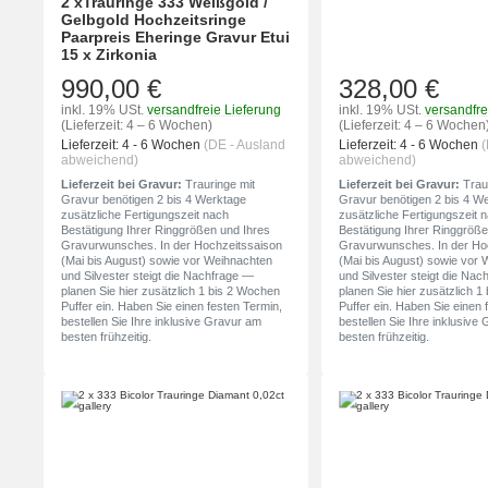
2 xTrauringe 333 Weißgold /
Gelbgold Hochzeitsringe
Paarpreis Eheringe Gravur Etui
15 x Zirkonia
990,00 €
328,00 €
inkl. 19% USt.
versandfreie Lieferung
inkl. 19% USt.
versandfre
(Lieferzeit: 4 – 6 Wochen)
(Lieferzeit: 4 – 6 Wochen
Lieferzeit:
4 - 6 Wochen
(DE - Ausland
Lieferzeit:
4 - 6 Wochen
(
abweichend)
abweichend)
Lieferzeit bei Gravur:
Trauringe mit
Lieferzeit bei Gravur:
Traur
Gravur benötigen 2 bis 4 Werktage
Gravur benötigen 2 bis 4 W
zusätzliche Fertigungszeit nach
zusätzliche Fertigungszeit 
Bestätigung Ihrer Ringgrößen und Ihres
Bestätigung Ihrer Ringgröße
Gravurwunsches. In der Hochzeitssaison
Gravurwunsches. In der Ho
(Mai bis August) sowie vor Weihnachten
(Mai bis August) sowie vor
und Silvester steigt die Nachfrage —
und Silvester steigt die Na
planen Sie hier zusätzlich 1 bis 2 Wochen
planen Sie hier zusätzlich 
Puffer ein. Haben Sie einen festen Termin,
Puffer ein. Haben Sie einen 
bestellen Sie Ihre inklusive Gravur am
bestellen Sie Ihre inklusive
besten frühzeitig.
besten frühzeitig.