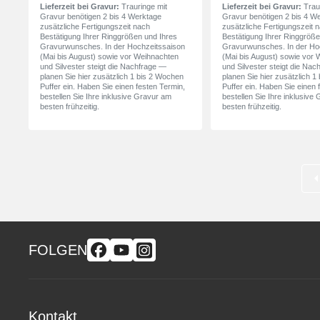
Lieferzeit bei Gravur:
Trauringe mit
Lieferzeit bei Gravur:
Traur
Gravur benötigen 2 bis 4 Werktage
Gravur benötigen 2 bis 4 W
zusätzliche Fertigungszeit nach
zusätzliche Fertigungszeit 
Bestätigung Ihrer Ringgrößen und Ihres
Bestätigung Ihrer Ringgröße
Gravurwunsches. In der Hochzeitssaison
Gravurwunsches. In der Ho
(Mai bis August) sowie vor Weihnachten
(Mai bis August) sowie vor
und Silvester steigt die Nachfrage —
und Silvester steigt die Na
planen Sie hier zusätzlich 1 bis 2 Wochen
planen Sie hier zusätzlich 
Puffer ein. Haben Sie einen festen Termin,
Puffer ein. Haben Sie einen 
bestellen Sie Ihre inklusive Gravur am
bestellen Sie Ihre inklusive
besten frühzeitig.
besten frühzeitig.
FOLGEN
Kontakt