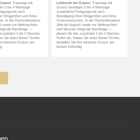
 Gravur:
Trauringe mit
Lieferzeit bei Gravur:
Trauringe mit
en 2 bis 4 Werktage
Gravur benötigen 2 bis 4 Werktage
rtigungszeit nach
zusätzliche Fertigungszeit nach
rer Ringgrößen und Ihres
Bestätigung Ihrer Ringgrößen und Ihres
s. In der Hochzeitssaison
Gravurwunsches. In der Hochzeitssaison
t) sowie vor Weihnachten
(Mai bis August) sowie vor Weihnachten
teigt die Nachfrage —
und Silvester steigt die Nachfrage —
 zusätzlich 1 bis 2 Wochen
planen Sie hier zusätzlich 1 bis 2 Wochen
en Sie einen festen Termin,
Puffer ein. Haben Sie einen festen Termin,
hre inklusive Gravur am
bestellen Sie Ihre inklusive Gravur am
g.
besten frühzeitig.
nen