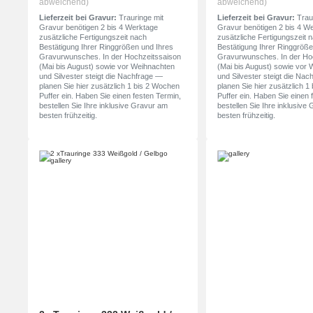
abweichend)
abweichend)
Lieferzeit bei Gravur:
Trauringe mit
Lieferzeit bei Gravur:
Traur
Gravur benötigen 2 bis 4 Werktage
Gravur benötigen 2 bis 4 W
zusätzliche Fertigungszeit nach
zusätzliche Fertigungszeit 
Bestätigung Ihrer Ringgrößen und Ihres
Bestätigung Ihrer Ringgröße
Gravurwunsches. In der Hochzeitssaison
Gravurwunsches. In der Ho
(Mai bis August) sowie vor Weihnachten
(Mai bis August) sowie vor
und Silvester steigt die Nachfrage —
und Silvester steigt die Na
planen Sie hier zusätzlich 1 bis 2 Wochen
planen Sie hier zusätzlich 
Puffer ein. Haben Sie einen festen Termin,
Puffer ein. Haben Sie einen 
bestellen Sie Ihre inklusive Gravur am
bestellen Sie Ihre inklusive
besten frühzeitig.
besten frühzeitig.