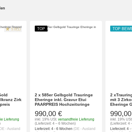
den
TOP
TOP BEW
5.0(1)
Gold
2 x 585er Gelbgold Trauringe
2 xTraurin
lkranz Zirk
Eheringe inkl. Gravur Etui
mit 3 Zirk
preis
PAARPREIS Hochzeitsringe
Eheringe G
990,00 €
990,00
ie Lieferung
inkl. 19% USt.
versandfreie Lieferung
inkl. 19% USt
)
(Lieferzeit: 4 – 6 Wochen)
(Lieferzeit: 
DE - Ausland
Lieferzeit:
4 - 6 Wochen
(DE - Ausland
Lieferzeit:
4 