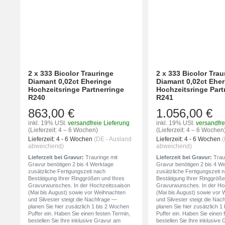
2 x 333 Bicolor Trauringe
2 x 333 Bicolor Trau
Diamant 0,02ct Eheringe
Diamant 0,02ct Ehe
Hochzeitsringe Partnerringe
Hochzeitsringe Part
R240
R241
863,00 €
1.056,00 €
inkl. 19% USt.
versandfreie Lieferung
inkl. 19% USt.
versandfre
(Lieferzeit: 4 – 6 Wochen)
(Lieferzeit: 4 – 6 Wochen
Lieferzeit:
4 - 6 Wochen
(DE - Ausland
Lieferzeit:
4 - 6 Wochen
(
abweichend)
abweichend)
Lieferzeit bei Gravur:
Trauringe mit
Lieferzeit bei Gravur:
Traur
Gravur benötigen 2 bis 4 Werktage
Gravur benötigen 2 bis 4 W
zusätzliche Fertigungszeit nach
zusätzliche Fertigungszeit 
Bestätigung Ihrer Ringgrößen und Ihres
Bestätigung Ihrer Ringgröße
Gravurwunsches. In der Hochzeitssaison
Gravurwunsches. In der Ho
(Mai bis August) sowie vor Weihnachten
(Mai bis August) sowie vor
und Silvester steigt die Nachfrage —
und Silvester steigt die Na
planen Sie hier zusätzlich 1 bis 2 Wochen
planen Sie hier zusätzlich 
Puffer ein. Haben Sie einen festen Termin,
Puffer ein. Haben Sie einen 
bestellen Sie Ihre inklusive Gravur am
bestellen Sie Ihre inklusive