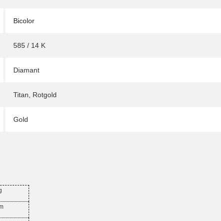
Bicolor
585 / 14 K
Diamant
Titan
,
Rotgold
Gold
g
mm