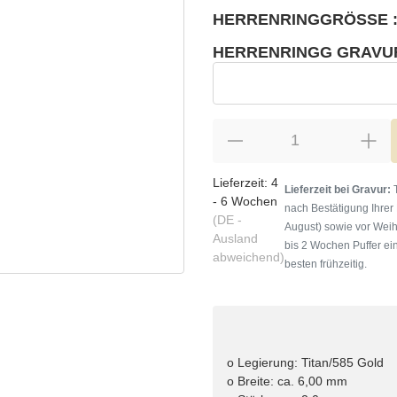
HERRENRINGGRÖSSE :
wählen
Bitte wählen Sie eine Variation.
HERRENRINGG GRAVU
wählen
Herrenringg Gravur
Lieferzeit:
4
Lieferzeit bei Gravur:
T
- 6 Wochen
nach Bestätigung Ihrer
(DE -
August) sowie vor Weih
Ausland
bis 2 Wochen Puffer ein
abweichend)
besten frühzeitig.
o Legierung: Titan/585 Gold
o Breite: ca. 6,00 mm