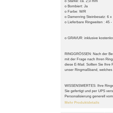
o Stärke: ca. 2,0 mm
o Bombiert: Ja
o Farbe: W/R
o Damenring Steinbesatz: 6 x 
o Lieferbare Ringweiten : 45 -
o GRAVUR: inklusive kostenlo
RINGGRÖSSEN: Nach der Bestel
mit der Frage nach Ihren Rin
diese E-Mail. Sollten Sie Ihr
unser Ringmaßband, welches w
WISSENSWERTES: Ihre Ringe vo
Sie gefertigt und per UPS vers
Personalisierung generell vo
Mehr Produktdetails