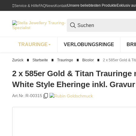
Unsere beliebtesten Produkte
Exklusiv a
Service & Hilfe
FAQ
News
Kontakt
TRAURINGE
VERLOBUNGSRINGE
BR
Zurück
Startseite
Trauringe
Bicolor
2 x 585er Gold & Ti
2 x 585er Gold & Titan Trauringe
White Style Eheringe inkl. Gravur
Art.Nr.:
R-00315