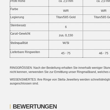
Profil Höhe
ca. 2,0 mm
ca. 2,0 m
Farbe
W/R
W/R
Legierung
Titan/585 Gold
Titan/585 G
Steinbesatz
6
Carat-Gewicht
zus. 0,150
Steinqualität
W/SI
Lieferbare Ringweiten
45 - 75
46 - 75
RINGGRÖSSEN: Nach der Bestellung erhalten Sie innerhalb weniger Stunden
nicht kennen, verwenden Sie zur Ermittlung unser Ringmaßband, welches 
WISSENSWERTES: Ihre Ringe von Stella-Jewellery werden schnellstmöglich i
ausgeschlossen sind.
BEWERTUNGEN