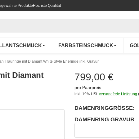
usgewählte Produkte
Höchste Qualität
ILLANTSCHMUCK
FARBSTEINSCHMUCK
GO
tan Trauringe mit Diamant White Style Eheringe inkl. Gravur
 mit Diamant
799,00 €
pro Paarpreis
inkl. 19% USt.
versandfreie Lieferung
DAMENRINGGRÖSSE:
wählen
Bitte wählen Sie eine Variation.
DAMENRING GRAVUR
wählen
Damenring Gravur