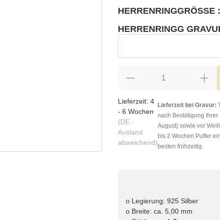
HERRENRINGGRÖSSE :
wählen
Bitte wählen Sie eine Variation.
HERRENRINGG GRAVU
wählen
Herrenringg Gravur
Lieferzeit:
4
Lieferzeit bei Gravur:
T
- 6 Wochen
nach Bestätigung Ihrer
(DE -
August) sowie vor Weih
Ausland
bis 2 Wochen Puffer ein
abweichend)
besten frühzeitig.
o Legierung: 925 Silber
o Breite: ca. 5,00 mm