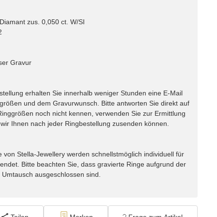
Diamant zus. 0,050 ct. W/SI
2
ser Gravur
lung erhalten Sie innerhalb weniger Stunden eine E-Mail
ggrößen und dem Gravurwunsch. Bitte antworten Sie direkt auf
e Ringgrößen noch nicht kennen, verwenden Sie zur Ermittlung
ir Ihnen nach jeder Ringbestellung zusenden können.
n Stella-Jewellery werden schnellstmöglich individuell für
endet. Bitte beachten Sie, dass gravierte Ringe aufgrund der
m Umtausch ausgeschlossen sind.
Teilen
Merken
Frage zum Artikel