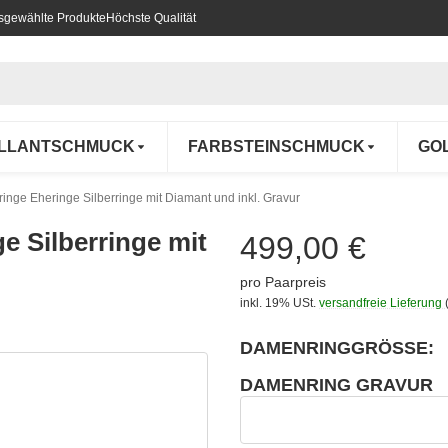
usgewählte Produkte
Höchste Qualität
ILLANTSCHMUCK
FARBSTEINSCHMUCK
GO
ringe Eheringe Silberringe mit Diamant und inkl. Gravur
ge Silberringe mit
499,00 €
pro Paarpreis
inkl. 19% USt.
versandfreie Lieferung
DAMENRINGGRÖSSE:
wählen
Bitte wählen Sie eine Variation.
DAMENRING GRAVUR
wählen
Damenring Gravur