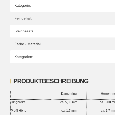
Kategorie:
Feingehalt:
Steinbesatz:
Farbe - Material:
Kategorien:
PRODUKTBESCHREIBUNG
Damenring
Herrenrin
Ringbreite
ca. 5,00 mm
ca. 5,00 
Profil Höhe
ca. 1,7 mm
ca. 1,7 m