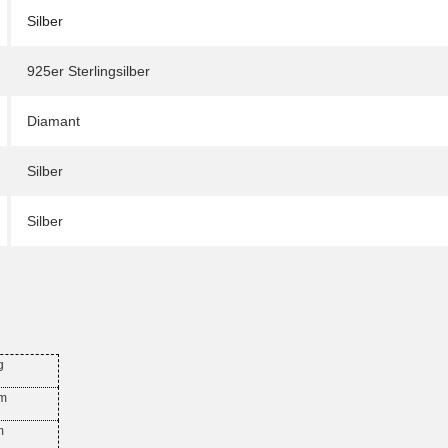
Silber
925er Sterlingsilber
Diamant
Silber
Silber
g
mm
m