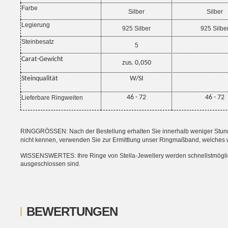
Farbe
Silber
Silber
Legierung
925 Silber
925 Silbe
Steinbesatz
5
Carat-Gewicht
zus. 0,050
Steinqualität
W/SI
46 - 72
46 - 72
Lieferbare Ringweiten
RINGGRÖSSEN: Nach der Bestellung erhalten Sie innerhalb weniger Stunden
nicht kennen, verwenden Sie zur Ermittlung unser Ringmaßband, welches 
WISSENSWERTES: Ihre Ringe von Stella-Jewellery werden schnellstmöglich i
ausgeschlossen sind.
BEWERTUNGEN