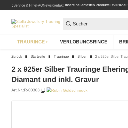
Unsere beliebtesten Produkte
Exklusiv a
Service & Hilfe
FAQ
News
Kontakt
TRAURINGE
VERLOBUNGSRINGE
BR
Zurück
Startseite
Trauringe
Silber
2 x 925er Silber Trau
2 x 925er Silber Trauringe Eherin
Diamant und inkl. Gravur
Art.Nr.:
R-00303