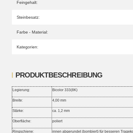
Feingehalt:
Steinbesatz:
Farbe - Material:
Kategorien:
PRODUKTBESCHREIBUNG
Legierung:
Bicolor 333(8K)
Breite:
4,00 mm
Stärke:
ca. 1,2 mm
Oberfläche:
poliert
Ringschiene:
innen abgerundet (bombiert) für besseren Tragek