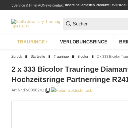
Unsere beliebtesten Produkte
Exklusiv a
Service & Hilfe
FAQ
News
Kontakt
TRAURINGE
VERLOBUNGSRINGE
BR
Zurück
Startseite
Trauringe
Bicolor
2 x 333 Bicolor Tra
2 x 333 Bicolor Trauringe Diaman
Hochzeitsringe Partnerringe R24
Art.Nr.:
R-0000241