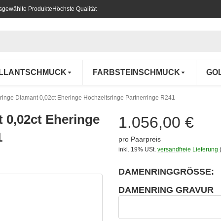
usgewählte Produkte
Höchste Qualität
ILLANTSCHMUCK
FARBSTEINSCHMUCK
GO
uringe Diamant 0,02ct Eheringe Hochzeitsringe Partnerringe R241
t 0,02ct Eheringe
1.056,00 €
1
pro Paarpreis
inkl. 19% USt.
versandfreie Lieferung
DAMENRINGGRÖSSE:
wählen
Bitte wählen Sie eine Variation.
DAMENRING GRAVUR
wählen
Damenring Gravur