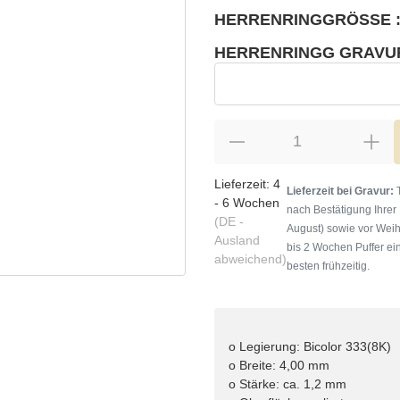
HERRENRINGGRÖSSE :
wählen
Bitte wählen Sie eine Variation.
HERRENRINGG GRAVU
wählen
Herrenringg Gravur
Lieferzeit:
4
Lieferzeit bei Gravur:
T
- 6 Wochen
nach Bestätigung Ihrer
(DE -
August) sowie vor Weih
Ausland
bis 2 Wochen Puffer ein
abweichend)
besten frühzeitig.
o Legierung: Bicolor 333(8K)
o Breite: 4,00 mm
o Stärke: ca. 1,2 mm