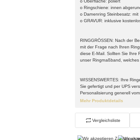
o Oberfläche: poliert
o Ringschiene: innen abgerun
o Damenring Steinbesatz: mit 
o GRAVUR: inklusive kostenlo
RINGGRÖSSEN: Nach der Bestel
mit der Frage nach Ihren Rin
diese E-Mail. Sollten Sie Ihr
unser Ringmaßband, welches w
WISSENSWERTES: Ihre Ringe vo
Sie gefertigt und per UPS vers
Personalisierung generell vo
Mehr Produktdetails
Vergleichsliste