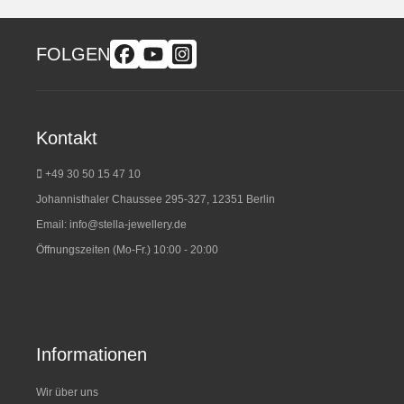
FOLGEN
Kontakt
+49 30 50 15 47 10
Johannisthaler Chaussee 295-327, 12351 Berlin
Email:
info@stella-jewellery.de
Öffnungszeiten (Mo-Fr.) 10:00 - 20:00
Informationen
Wir über uns