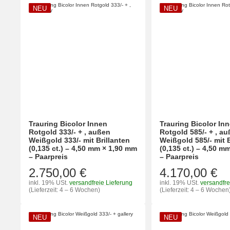
NEU
NEU
Trauring Bicolor Innen
Trauring Bicolor In
Rotgold 333/- + , außen
Rotgold 585/- + , a
Weißgold 333/- mit Brillanten
Weißgold 585/- mit B
(0,135 ct.) – 4,50 mm × 1,90 mm
(0,135 ct.) – 4,50 m
– Paarpreis
– Paarpreis
2.750,00 €
4.170,00 €
inkl. 19% USt.
versandfreie Lieferung
inkl. 19% USt.
versandfre
(Lieferzeit: 4 – 6 Wochen)
(Lieferzeit: 4 – 6 Wochen
NEU
NEU