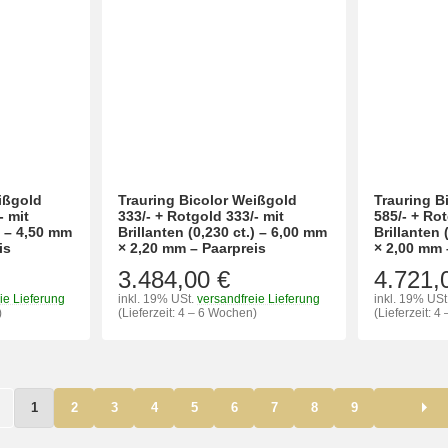
ißgold
Trauring Bicolor Weißgold
Trauring B
- mit
333/- + Rotgold 333/- mit
585/- + Rot
.) – 4,50 mm
Brillanten (0,230 ct.) – 6,00 mm
Brillanten 
is
× 2,20 mm – Paarpreis
× 2,00 mm 
3.484,00 €
4.721,
ie Lieferung
inkl. 19% USt.
versandfreie Lieferung
inkl. 19% USt
)
(Lieferzeit: 4 – 6 Wochen)
(Lieferzeit: 
1
2
3
4
5
6
7
8
9