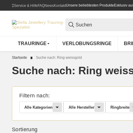
Unsere beliebtesten Produkte
Exklusiv a
Service & Hilfe
FAQ
News
Kontakt
TRAURINGE
VERLOBUNGSRINGE
BR
Startseite
Suche nach: Ring weissgold
Suche nach: Ring weis
Filtern nach:
Alle Kategorien
Alle Hersteller
Ringbreite
Sortierung