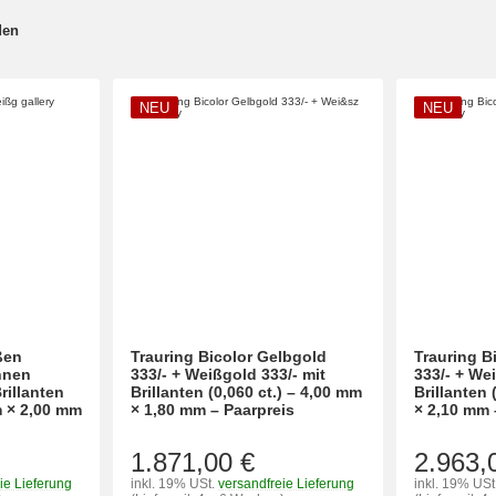
den
NEU
NEU
ßen
Trauring Bicolor Gelbgold
Trauring B
innen
333/- + Weißgold 333/- mit
333/- + We
rillanten
Brillanten (0,060 ct.) – 4,00 mm
Brillanten 
m × 2,00 mm
× 1,80 mm – Paarpreis
× 2,10 mm 
1.871,00 €
2.963,
ie Lieferung
inkl. 19% USt.
versandfreie Lieferung
inkl. 19% USt