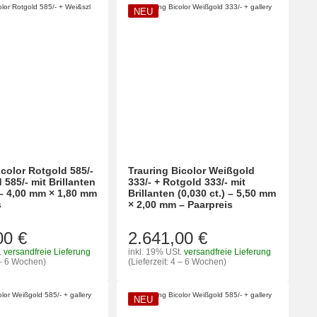
NEU
icolor Rotgold 585/-
Trauring Bicolor Weißgold
585/- mit Brillanten
333/- + Rotgold 333/- mit
) – 4,00 mm × 1,80 mm
Brillanten (0,030 ct.) – 5,50 mm
s
× 2,00 mm – Paarpreis
00 €
2.641,00 €
.
versandfreie Lieferung
inkl. 19% USt.
versandfreie Lieferung
4 – 6 Wochen)
(Lieferzeit: 4 – 6 Wochen)
NEU