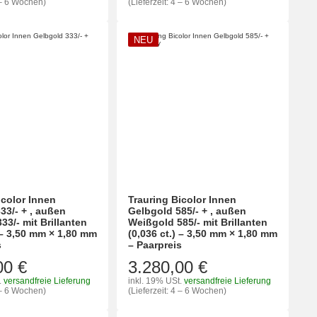
4 – 6 Wochen)
(Lieferzeit: 4 – 6 Wochen)
NEU
icolor Innen
Trauring Bicolor Innen
33/- + , außen
Gelbgold 585/- + , außen
33/- mit Brillanten
Weißgold 585/- mit Brillanten
) – 3,50 mm × 1,80 mm
(0,036 ct.) – 3,50 mm × 1,80 mm
s
– Paarpreis
00 €
3.280,00 €
.
versandfreie Lieferung
inkl. 19% USt.
versandfreie Lieferung
4 – 6 Wochen)
(Lieferzeit: 4 – 6 Wochen)