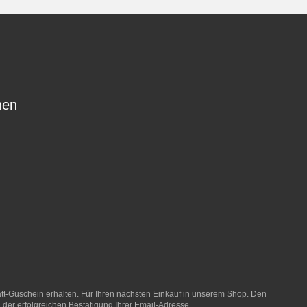
nen
t-Guschein erhalten. Für Ihren nächsten Einkauf in unserem Shop. Den
 der erfolgreichen Bestätigung Ihrer Email-Adresse.