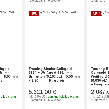
)
(Lieferzeit: 4 – 6 Wochen)
(Lieferzeit: 
NEU
NEU
lbgold
Trauring Bicolor Gelbgold
Trauring B
/- mit
585/- + Weißgold 585/- mit
Gelbgold 3
.) – 6,00 mm
Brillanten (0,100 ct.) – 5,50 mm
Weißgold 3
is
× 2,20 mm – Paarpreis
(0,036 ct.
– Paarprei
5.321,00 €
2.087,
ie Lieferung
inkl. 19% USt.
versandfreie Lieferung
inkl. 19% USt
)
(Lieferzeit: 4 – 6 Wochen)
(Lieferzeit: 