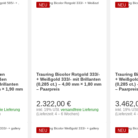
NEU
NEU
nen
Trauring Bicolor Rotgold 333/-
Trauring B
ußen
+ Weißgold 333/- mit Brillanten
+ Weißgold 
rillanten
(0,285 ct.) – 4,00 mm × 1,80 mm
(0,285 ct.
m × 1,90 mm
– Paarpreis
– Paarprei
2.322,00 €
3.462,
ie Lieferung
inkl. 19% USt.
versandfreie Lieferung
inkl. 19% USt
)
(Lieferzeit: 4 – 6 Wochen)
(Lieferzeit: 
NEU
NEU