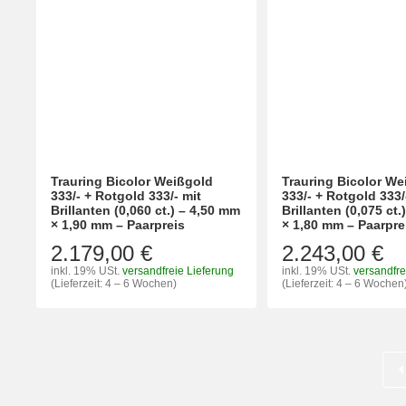
Trauring Bicolor Weißgold
Trauring Bicolor We
333/- + Rotgold 333/- mit
333/- + Rotgold 333/
Brillanten (0,060 ct.) – 4,50 mm
Brillanten (0,075 ct
× 1,90 mm – Paarpreis
× 1,80 mm – Paarpre
2.179,00 €
2.243,00 €
inkl. 19% USt.
versandfreie Lieferung
inkl. 19% USt.
versandfre
(Lieferzeit: 4 – 6 Wochen)
(Lieferzeit: 4 – 6 Wochen