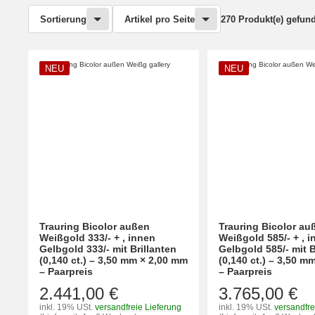
Sortierung
Artikel pro Seite
270 Produkt(e) gefun
NEU
NEU
Trauring Bicolor außen
Trauring Bicolor au
Weißgold 333/- + , innen
Weißgold 585/- + , 
Gelbgold 333/- mit Brillanten
Gelbgold 585/- mit B
(0,140 ct.) – 3,50 mm × 2,00 mm
(0,140 ct.) – 3,50 m
– Paarpreis
– Paarpreis
2.441,00 €
3.765,00 €
inkl. 19% USt.
versandfreie Lieferung
inkl. 19% USt.
versandfre