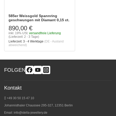
585er Weissgold Spannring
geschwungen mit Diamant 0,15 ct.
890,00 €
inkl. 19% USt.
versandfreie Lieferung
(Lieferzeit: 2 - 3 Tage)
Lieferzeit:
3 - 4 Werktage
(DE - Ausland
abweichend)
FOLGEN
Kontakt
+49 30 50 15 47 10
Johannisthaler Chaussee 295-327, 12351 Berlin
Email:
info@stella-jewellery.de