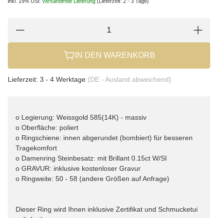
inkl. 19% USt.
versandfreie Lieferung
(Lieferzeit: 2 - 3 Tage)
IN DEN WARENKORB
Lieferzeit:
3 - 4 Werktage
(DE - Ausland abweichend)
o Legierung: Weissgold 585(14K) - massiv
o Oberfläche: poliert
o Ringschiene: innen abgerundet (bombiert) für besseren
Tragekomfort
o Damenring Steinbesatz: mit Brillant 0.15ct W/SI
o GRAVUR: inklusive kostenloser Gravur
o Ringweite: 50 - 58 (andere Größen auf Anfrage)
Dieser Ring wird Ihnen inklusive Zertifikat und Schmucketui