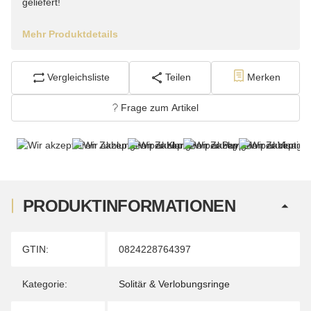
geliefert!
Mehr Produktdetails
Vergleichsliste
Teilen
Merken
Frage zum Artikel
PRODUKTINFORMATIONEN
Produkteigenschaft
Wert
GTIN:
0824228764397
Kategorie:
Solitär & Verlobungsringe