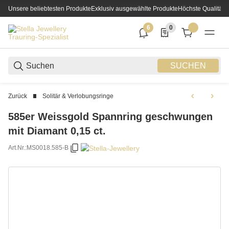
Unsere beliebtesten Produkte
Exklusiv ausgewählte Produkte
Höchste Qualität
6
0
6 neue Notifizierungen
0 Produkte in der List
SUCHEN
Zurück
Solitär & Verlobungsringe
585er Weissgold Spannring geschwungen
mit Diamant 0,15 ct.
Art.Nr.:
MS0018.585-B