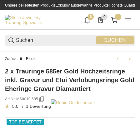
Unsere beliebtesten Produkte
Exklusiv ausgewählte Produkte
Höchste Qualität
6
0
6 neue Notifizierungen
0 Produkte in der List
SUCHEN
Zurück
Bicolor
2 x Trauringe 585er Gold Hochzeitsringe
inkl. Gravur und Etui Verlobungsringe Gold
Eheringe Gravur Diamantiert
Art.Nr.:
MS0010.585
5.0 / 1 Bewertung
TOP BEWERTET