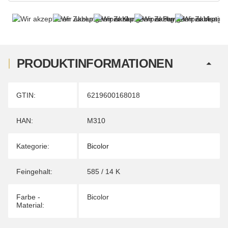
PRODUKTINFORMATIONEN
Produkteigenschaft
Wert
GTIN:
6219600168018
HAN:
M310
Kategorie:
Bicolor
Feingehalt:
585 / 14 K
Farbe -
Bicolor
Material: