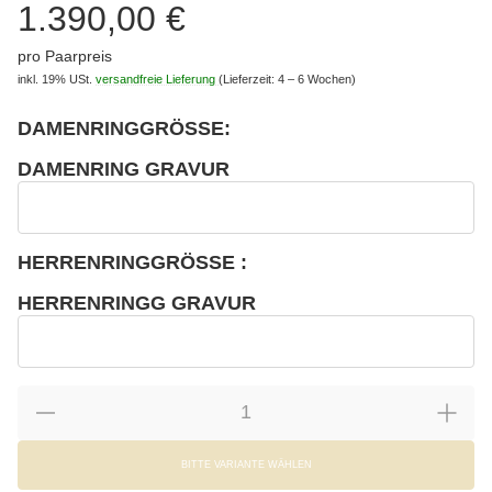
1.390,00 €
pro Paarpreis
inkl. 19% USt.
versandfreie Lieferung
(Lieferzeit: 4 – 6 Wochen)
DAMENRINGGRÖSSE:
wählen
Bitte wählen Sie eine Variation.
DAMENRING GRAVUR
wählen
Damenring Gravur
HERRENRINGGRÖSSE :
wählen
Bitte wählen Sie eine Variation.
HERRENRINGG GRAVUR
wählen
Herrenringg Gravur
BITTE VARIANTE WÄHLEN