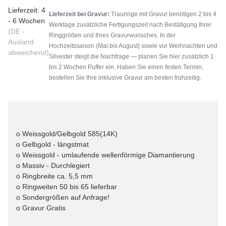
Lieferzeit:
4
Lieferzeit bei Gravur:
Trauringe mit Gravur benötigen 2 bis 4
- 6 Wochen
Werktage zusätzliche Fertigungszeit nach Bestätigung Ihrer
(DE -
Ringgrößen und Ihres Gravurwunsches. In der
Ausland
Hochzeitssaison (Mai bis August) sowie vor Weihnachten und
abweichend)
Silvester steigt die Nachfrage — planen Sie hier zusätzlich 1
bis 2 Wochen Puffer ein. Haben Sie einen festen Termin,
bestellen Sie Ihre inklusive Gravur am besten frühzeitig.
o Weissgold/Gelbgold 585(14K)
o Gelbgold - längstmat
o Weissgold - umlaufende wellenförmige Diamantierung
o Massiv - Durchlegiert
o Ringbreite ca. 5,5 mm
o Ringweiten 50 bis 65 lieferbar
o Sondergrößen auf Anfrage!
o Gravur Gratis