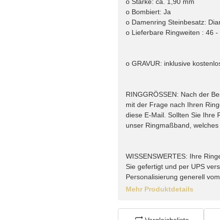
o Stärke: ca. 1,90 mm
o Bombiert: Ja
o Damenring Steinbesatz: Dia
o Lieferbare Ringweiten : 46 -
o GRAVUR: inklusive kostenlo
RINGGRÖSSEN: Nach der Bestel
mit der Frage nach Ihren Rin
diese E-Mail. Sollten Sie Ihr
unser Ringmaßband, welches w
WISSENSWERTES: Ihre Ringe vo
Sie gefertigt und per UPS vers
Personalisierung generell vo
Mehr Produktdetails
Vergleichsliste