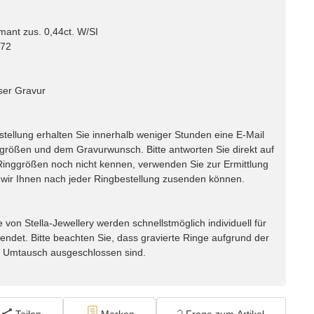
mant zus. 0,44ct. W/SI
 72
ser Gravur
lung erhalten Sie innerhalb weniger Stunden eine E-Mail
ggrößen und dem Gravurwunsch. Bitte antworten Sie direkt auf
e Ringgrößen noch nicht kennen, verwenden Sie zur Ermittlung
ir Ihnen nach jeder Ringbestellung zusenden können.
n Stella-Jewellery werden schnellstmöglich individuell für
endet. Bitte beachten Sie, dass gravierte Ringe aufgrund der
m Umtausch ausgeschlossen sind.
Teilen
Merken
Frage zum Artikel