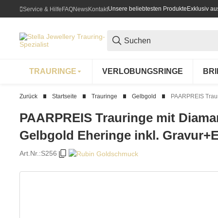
Unsere beliebtesten Produkte
Exklusiv a
Service & Hilfe
FAQ
News
Kontakt
TRAURINGE
VERLOBUNGSRINGE
BR
Zurück
Startseite
Trauringe
Gelbgold
PAARPREIS Trauri
PAARPREIS Trauringe mit Diaman
Gelbgold Eheringe inkl. Gravur+E
Art.Nr.:
S256