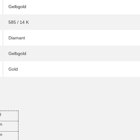
Gelbgold
585 / 14 K
Diamant
Gelbgold
Gold
g
mm
mm