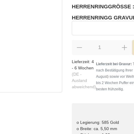
HERRENRINGGRÖSSE :
wählen
Bitte wählen Sie eine Variation.
HERRENRINGG GRAVU
wählen
Herrenringg Gravur
Lieferzeit:
4
Lieferzeit bei Gravur:
T
- 6 Wochen
nach Bestätigung Ihrer
(DE -
August) sowie vor Weih
Ausland
bis 2 Wochen Puffer ein
abweichend)
besten frühzeitig.
o Legierung: 585 Gold
o Breite: ca. 5,50 mm