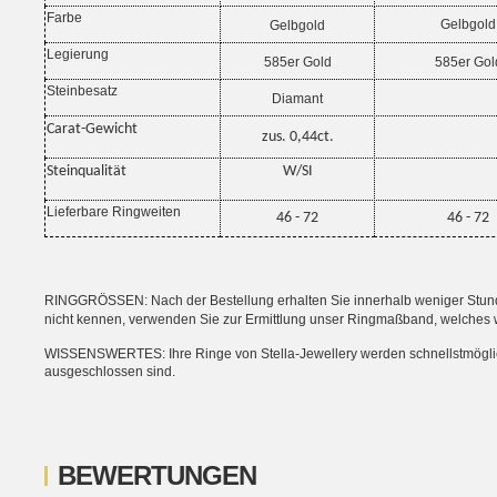
Farbe
Gelbgold
Gelbgold
Legierung
585er Gold
585er Gol
Steinbesatz
Diamant
Carat-Gewicht
zus. 0,44ct.
Steinqualität
W/SI
Lieferbare Ringweiten
46 - 72
46 - 72
RINGGRÖSSEN: Nach der Bestellung erhalten Sie innerhalb weniger Stunden
nicht kennen, verwenden Sie zur Ermittlung unser Ringmaßband, welches 
WISSENSWERTES: Ihre Ringe von Stella-Jewellery werden schnellstmöglich i
ausgeschlossen sind.
BEWERTUNGEN