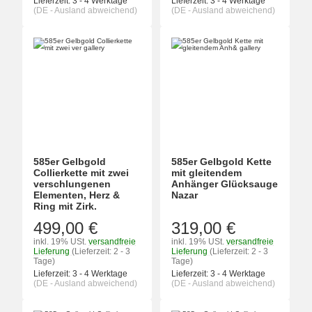
Lieferzeit:
3 - 4 Werktage
Lieferzeit:
3 - 4 Werktage
(DE - Ausland abweichend)
(DE - Ausland abweichend)
585er Gelbgold
585er Gelbgold Kette
Collierkette mit zwei
mit gleitendem
verschlungenen
Anhänger Glücksauge
Elementen, Herz &
Nazar
Ring mit Zirk.
499,00 €
319,00 €
inkl. 19% USt.
versandfreie
inkl. 19% USt.
versandfreie
Lieferung
(Lieferzeit: 2 - 3
Lieferung
(Lieferzeit: 2 - 3
Tage)
Tage)
Lieferzeit:
3 - 4 Werktage
Lieferzeit:
3 - 4 Werktage
(DE - Ausland abweichend)
(DE - Ausland abweichend)