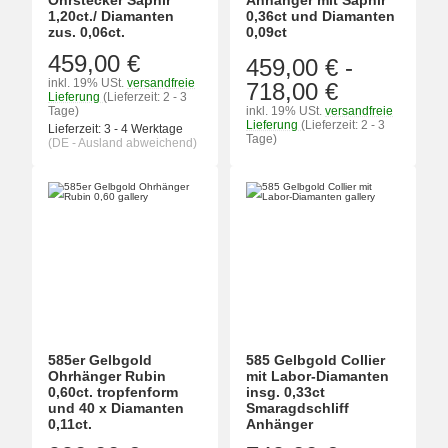
Ohrstecker Saphir
Anhänger mit Saphir
1,20ct./ Diamanten
0,36ct und Diamanten
zus. 0,06ct.
0,09ct
459,00 €
459,00 €
-
inkl. 19% USt.
versandfreie
718,00 €
Lieferung
(Lieferzeit: 2 - 3
Tage)
inkl. 19% USt.
versandfreie
Lieferung
(Lieferzeit: 2 - 3
Lieferzeit:
3 - 4 Werktage
Tage)
(DE - Ausland abweichend)
585er Gelbgold
585 Gelbgold Collier
Ohrhänger Rubin
mit Labor-Diamanten
0,60ct. tropfenform
insg. 0,33ct
und 40 x Diamanten
Smaragdschliff
0,11ct.
Anhänger