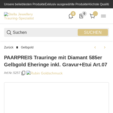
Unsere beliebtesten Produkte
Exklusiv ausgewählte Produkte
Höchste Qualität
6
0
6 neue Notifizierungen
0 Produkte in der List
SUCHEN
Zurück
Gelbgold
PAARPREIS Trauringe mit Diamant 585er
Gelbgold Eheringe inkl. Gravur+Etui Art.07
Art.Nr.:
S257