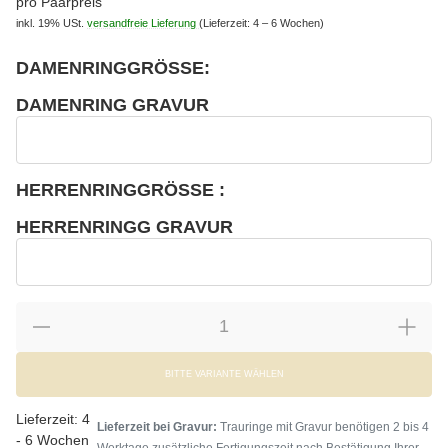
pro Paarpreis
inkl. 19% USt.
versandfreie Lieferung
(Lieferzeit: 4 – 6 Wochen)
DAMENRINGGRÖSSE:
wählen
Bitte wählen Sie eine Variation.
DAMENRING GRAVUR
wählen
Damenring Gravur
HERRENRINGGRÖSSE :
wählen
Bitte wählen Sie eine Variation.
HERRENRINGG GRAVUR
wählen
Herrenringg Gravur
BITTE VARIANTE WÄHLEN
Lieferzeit:
4
Lieferzeit bei Gravur:
Trauringe mit Gravur benötigen 2 bis 4
- 6 Wochen
Werktage zusätzliche Fertigungszeit nach Bestätigung Ihrer