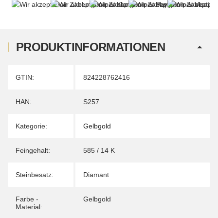
PRODUKTINFORMATIONEN
Produkteigenschaft
Wert
GTIN:
824228762416
HAN:
S257
Kategorie:
Gelbgold
Feingehalt:
585 / 14 K
Steinbesatz:
Diamant
Farbe -
Gelbgold
Material: