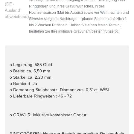
(DE -
Ringgrößen und Ihres Gravurwunsches. In der
Ausland
Hochzeitssaison (Mai bis August) sowie vor Weihnachten und
abweichend)
Silvester steigt die Nachfrage — planen Sie hier zusätzlich 1
bis 2 Wochen Puffer ein. Haben Sie einen festen Termin,
bestellen Sie Ihre inklusive Gravur am besten frühzeitig.
o Legierung: 585 Gold
o Breite: ca. 5,50 mm
o Stärke: ca. 2,20 mm
o Bombiert: Ja
o Damenring Steinbesatz: Diamant zus. 0,51ct. W/SI
o Lieferbare Ringweiten : 46 - 72
o GRAVUR: inklusive kostenloser Gravur
RINGGRÖSSEN: Nach der Bestellung erhalten Sie innerhalb