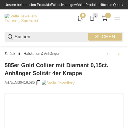
Unsere beliebtesten Produkte
Exklusiv ausgewählte Produkte
Höchste Qualität
6
0
6 neue Notifizierungen
0 Produkte in der List
SUCHEN
Zurück
Halsketten & Anhänger
585er Gold Collier mit Diamant 0,15ct.
Anhänger Solitär 4er Krappe
Art.Nr.:
MS0416.585