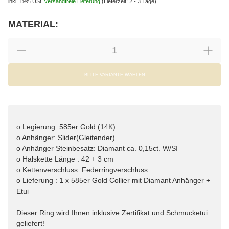
inkl. 19% USt.
versandfreie Lieferung
(Lieferzeit: 2 - 3 Tage)
MATERIAL:
wählen
Bitte wählen Sie eine Variation.
BITTE VARIANTE WÄHLEN
o Legierung: 585er Gold (14K)
o Anhänger: Slider(Gleitender)
o Anhänger Steinbesatz: Diamant ca. 0,15ct. W/SI
o Halskette Länge : 42 + 3 cm
o Kettenverschluss: Federringverschluss
o Lieferung : 1 x 585er Gold Collier mit Diamant Anhänger +
Etui
Dieser Ring wird Ihnen inklusive Zertifikat und Schmucketui
geliefert!