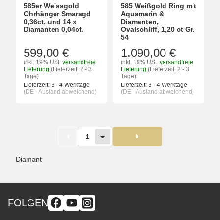
585er Weissgold
585 Weißgold Ring mit
Ohrhänger Smaragd
Aquamarin &
0,36ct. und 14 x
Diamanten,
Diamanten 0,04ct.
Ovalschliff, 1,20 ct Gr.
54
599,00 €
1.090,00 €
inkl. 19% USt.
versandfreie
inkl. 19% USt.
versandfreie
Lieferung
(Lieferzeit: 2 - 3
Lieferung
(Lieferzeit: 2 - 3
Tage)
Tage)
Lieferzeit:
3 - 4 Werktage
Lieferzeit:
3 - 4 Werktage
(DE - Ausland abweichend)
(DE - Ausland abweichend)
1
Diamant
FOLGEN