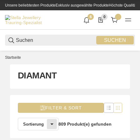
Unsere beliebtesten Produkte
Exklusiv ausgewählte Produkte
Höchste Qualität
6
0
6 neue Notifizierungen
0 Produkte in der List
SUCHEN
Startseite
DIAMANT
FILTER & SORT
809 Produkt(e) gefunden
Sortierung