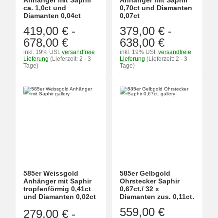
Anhänger mit Saphir
Anhänger mit Saphir
ca. 1,0ct und
0,70ct und Diamanten
Diamanten 0,04ct
0,07ct
419,00 €
-
379,00 €
-
678,00 €
638,00 €
inkl. 19% USt.
versandfreie
inkl. 19% USt.
versandfreie
Lieferung
(Lieferzeit: 2 - 3
Lieferung
(Lieferzeit: 2 - 3
Tage)
Tage)
585er Weissgold
585er Gelbgold
Anhänger mit Saphir
Ohrstecker Saphir
tropfenförmig 0,41ct
0,67ct./ 32 x
und Diamanten 0,02ct
Diamanten zus. 0,11ct.
559,00 €
279,00 €
-