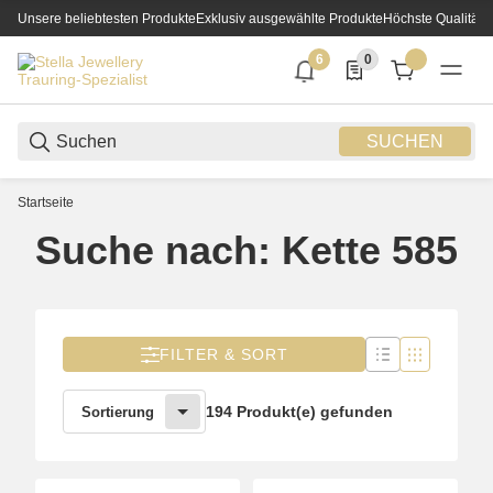
Unsere beliebtesten Produkte
Exklusiv ausgewählte Produkte
Höchste Qualität
6
0
6 neue Notifizierungen
0 Produkte in der List
SUCHEN
Startseite
Suche nach: Kette 585
FILTER & SORT
194 Produkt(e) gefunden
Sortierung