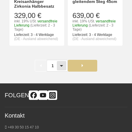
Kreisanhänger
gleitendem Steg 45cm
Zirkonia Halbbesatz
329,00 €
639,00 €
inkl. 19% USt.
versandfreie
inkl. 19% USt.
versandfreie
Lieferung
(Lieferzeit: 2 - 3
Lieferung
(Lieferzeit: 2 - 3
Tage)
Tage)
Lieferzeit:
3 - 4 Werktage
Lieferzeit:
3 - 4 Werktage
(DE - Ausland abweichend)
(DE - Ausland abweichend)
1
FOLGEN
Kontakt
+49 30 50 15 47 10