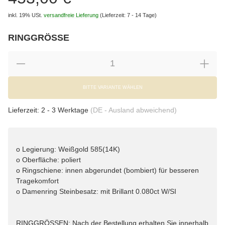
inkl. 19% USt.
versandfreie Lieferung
(Lieferzeit: 7 - 14 Tage)
RINGGRÖSSE
wählen
Bitte wählen Sie eine Variation.
BITTE VARIANTE WÄHLEN
Lieferzeit:
2 - 3 Werktage
(DE - Ausland abweichend)
o Legierung: Weißgold 585(14K)
o Oberfläche: poliert
o Ringschiene: innen abgerundet (bombiert) für besseren
Tragekomfort
o Damenring Steinbesatz: mit Brillant 0.080ct W/SI
RINGGRÖSSEN: Nach der Bestellung erhalten Sie innerhalb