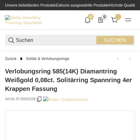
Unsere beliebtesten Produkte
Exklusiv ausgewählte Produkte
Höchste Qualität
6
0
6 neue Notifizierungen
0 Produkte in der List
SUCHEN
Zurück
Solitär & Verlobungsringe
Verlobungsring 585(14K) Diamantring
Weißgold 0,08ct. Solitärring Spannring 4er
Krappen Fassung
Art.Nr.:
R-0000209