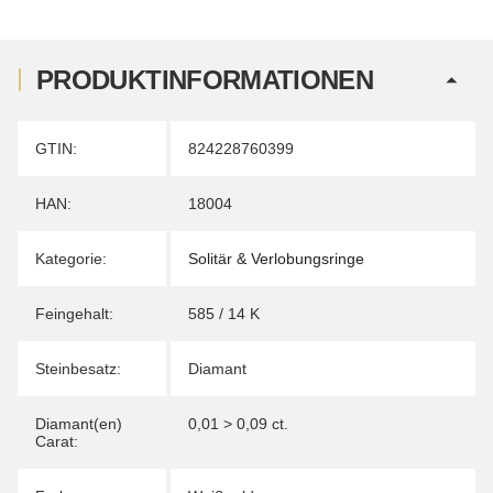
PRODUKTINFORMATIONEN
Produkteigenschaft
Wert
GTIN:
824228760399
HAN:
18004
Kategorie:
Solitär & Verlobungsringe
Feingehalt:
585 / 14 K
Steinbesatz:
Diamant
Diamant(en)
0,01 > 0,09 ct.
Carat: