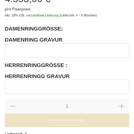
pro Paarpreis
inkl. 19% USt.
versandfreie Lieferung
(Lieferzeit: 4 – 6 Wochen)
DAMENRINGGRÖSSE:
wählen
Bitte wählen Sie eine Variation.
DAMENRING GRAVUR
wählen
Damenring Gravur
HERRENRINGGRÖSSE :
wählen
Bitte wählen Sie eine Variation.
HERRENRINGG GRAVUR
wählen
Herrenringg Gravur
BITTE VARIANTE WÄHLEN
Lieferzeit:
4