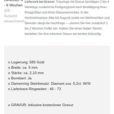
Lieferzeit bei Gravur:
Trauringe mit Gravur benötigen 2 bis 4
- 6 Wochen
Werktage zusätzliche Fertigungszeit nach Bestätigung Ihrer
(DE -
Ringgrößen und Ihres Gravurwunsches. In der
Ausland
Hochzeitssaison (Mai bis August) sowie vor Weihnachten und
abweichend)
Silvester steigt die Nachfrage — planen Sie hier zusätzlich 1
bis 2 Wochen Puffer ein. Haben Sie einen festen Termin,
bestellen Sie Ihre inklusive Gravur am besten frühzeitig.
o Legierung: 585 Gold
o Breite: ca. 5 mm
o Stärke: ca. 2,10 mm
o Bombiert: Ja
o Damenring Steinbesatz: Diamant zus. 0,2ct. W/SI
o Lieferbare Ringweiten : 46 - 72
o GRAVUR: inklusive kostenloser Gravur