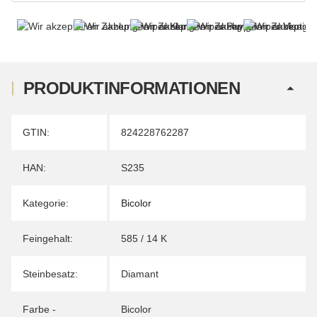
PRODUKTINFORMATIONEN
Produkteigenschaft
Wert
GTIN:
824228762287
HAN:
S235
Kategorie:
Bicolor
Feingehalt:
585 / 14 K
Steinbesatz:
Diamant
Farbe -
Bicolor