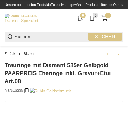
Unsere beliebtesten Produkte
Exklusiv ausgewählte Produkte
Höchste Qualität
6
0
6 neue Notifizierungen
0 Produkte in der List
SUCHEN
Zurück
Bicolor
Trauringe mit Diamant 585er Gelbgold
PAARPREIS Eheringe inkl. Gravur+Etui
Art.08
Art.Nr.:
S235