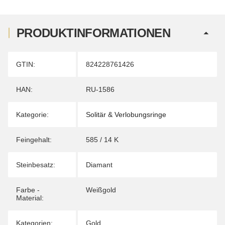
PRODUKTINFORMATIONEN
Produkteigenschaft
Wert
GTIN:
824228761426
HAN:
RU-1586
Kategorie:
Solitär & Verlobungsringe
Feingehalt:
585 / 14 K
Steinbesatz:
Diamant
Farbe -
Weißgold
Material:
Kategorien:
Gold