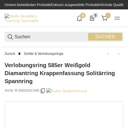
Unsere beliebtesten Produkte
Exklusiv ausgewählte Produkte
Höchste Qualität
6
0
6 neue Notifizierungen
0 Produkte in der List
SUCHEN
Zurück
Solitär & Verlobungsringe
Verlobungsring 585er Weißgold
Diamantring Krappenfassung Solitärring
Spannring
Art.Nr.:
R-0000263.585