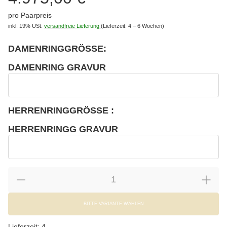
pro Paarpreis
inkl. 19% USt.
versandfreie Lieferung
(Lieferzeit: 4 – 6 Wochen)
DAMENRINGGRÖSSE:
wählen
Bitte wählen Sie eine Variation.
DAMENRING GRAVUR
wählen
Damenring Gravur
HERRENRINGGRÖSSE :
wählen
Bitte wählen Sie eine Variation.
HERRENRINGG GRAVUR
wählen
Herrenringg Gravur
BITTE VARIANTE WÄHLEN
Lieferzeit:
4