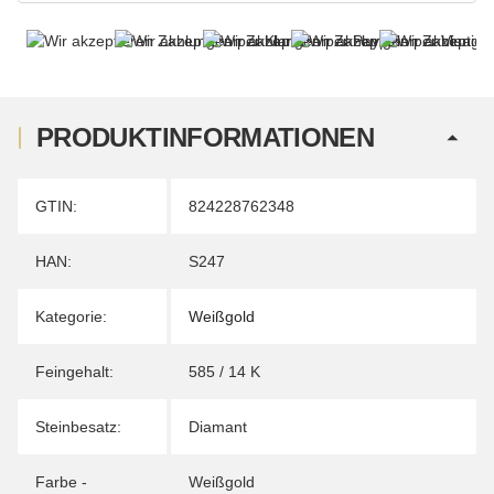
PRODUKTINFORMATIONEN
Produkteigenschaft
Wert
GTIN:
824228762348
HAN:
S247
Kategorie:
Weißgold
Feingehalt:
585 / 14 K
Steinbesatz:
Diamant
Farbe -
Weißgold