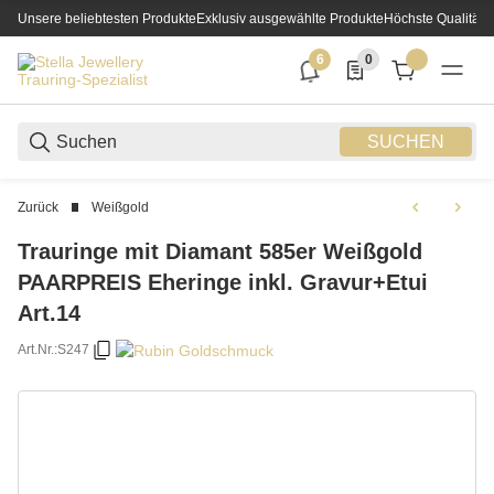
Unsere beliebtesten Produkte
Exklusiv ausgewählte Produkte
Höchste Qualität
6
0
6 neue Notifizierungen
0 Produkte in der List
SUCHEN
Zurück
Weißgold
Trauringe mit Diamant 585er Weißgold
PAARPREIS Eheringe inkl. Gravur+Etui
Art.14
Art.Nr.:
S247