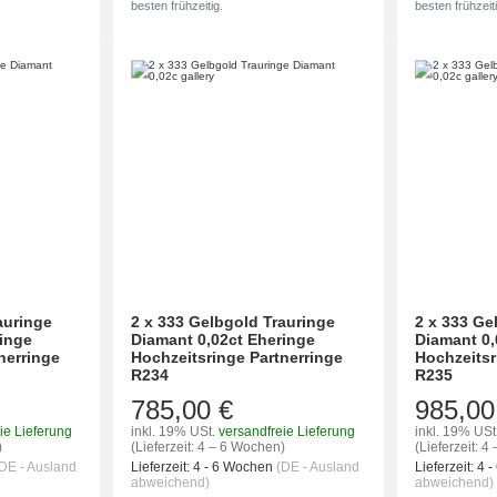
besten frühzeitig.
besten frühzeiti
auringe
2 x 333 Gelbgold Trauringe
2 x 333 Ge
ringe
Diamant 0,02ct Eheringe
Diamant 0,
nerringe
Hochzeitsringe Partnerringe
Hochzeitsr
R234
R235
785,00 €
985,00
ie Lieferung
inkl. 19% USt.
versandfreie Lieferung
inkl. 19% USt
)
(Lieferzeit: 4 – 6 Wochen)
(Lieferzeit: 
DE - Ausland
Lieferzeit:
4 - 6 Wochen
(DE - Ausland
Lieferzeit:
4 
abweichend)
abweichend)