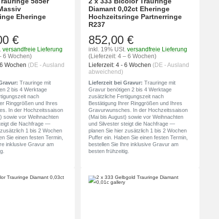
Trauringe 585er
2 x 333 Bicolor Trauringe
Massiv
Diamant 0,02ct Eheringe
inge Eheringe
Hochzeitsringe Partnerringe
R237
00 €
852,00 €
.
versandfreie Lieferung
inkl. 19% USt.
versandfreie Lieferung
4 – 6 Wochen)
(Lieferzeit: 4 – 6 Wochen)
- 6 Wochen
(DE - Ausland
Lieferzeit:
4 - 6 Wochen
(DE - Ausland
abweichend)
 Gravur:
Trauringe mit
Lieferzeit bei Gravur:
Trauringe mit
en 2 bis 4 Werktage
Gravur benötigen 2 bis 4 Werktage
rtigungszeit nach
zusätzliche Fertigungszeit nach
rer Ringgrößen und Ihres
Bestätigung Ihrer Ringgrößen und Ihres
s. In der Hochzeitssaison
Gravurwunsches. In der Hochzeitssaison
t) sowie vor Weihnachten
(Mai bis August) sowie vor Weihnachten
teigt die Nachfrage —
und Silvester steigt die Nachfrage —
 zusätzlich 1 bis 2 Wochen
planen Sie hier zusätzlich 1 bis 2 Wochen
en Sie einen festen Termin,
Puffer ein. Haben Sie einen festen Termin,
hre inklusive Gravur am
bestellen Sie Ihre inklusive Gravur am
g.
besten frühzeitig.