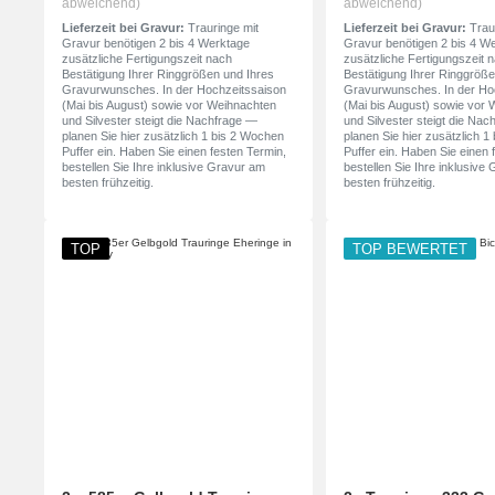
abweichend)
abweichend)
Lieferzeit bei Gravur:
Trauringe mit
Lieferzeit bei Gravur:
Traur
Gravur benötigen 2 bis 4 Werktage
Gravur benötigen 2 bis 4 W
zusätzliche Fertigungszeit nach
zusätzliche Fertigungszeit 
Bestätigung Ihrer Ringgrößen und Ihres
Bestätigung Ihrer Ringgröße
Gravurwunsches. In der Hochzeitssaison
Gravurwunsches. In der Ho
(Mai bis August) sowie vor Weihnachten
(Mai bis August) sowie vor
und Silvester steigt die Nachfrage —
und Silvester steigt die Na
planen Sie hier zusätzlich 1 bis 2 Wochen
planen Sie hier zusätzlich 
Puffer ein. Haben Sie einen festen Termin,
Puffer ein. Haben Sie einen 
bestellen Sie Ihre inklusive Gravur am
bestellen Sie Ihre inklusive
besten frühzeitig.
besten frühzeitig.
TOP
TOP BEWERTET