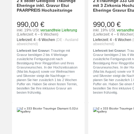
2 x 585er Gelbgold Trauringe
2 xTrauringe 333 Go
Eheringe inkl. Gravur Etui
mit 3 Zirkonia Hoch
PAARPREIS Hochzeitsringe
Eheringe Gravur Etu
990,00 €
990,00 €
inkl. 19% USt.
versandfreie Lieferung
inkl. 19% USt.
versandfre
(Lieferzeit: 4 – 6 Wochen)
(Lieferzeit: 4 – 6 Wochen
Lieferzeit:
4 - 6 Wochen
(DE - Ausland
Lieferzeit:
4 - 6 Wochen
(
abweichend)
abweichend)
Lieferzeit bei Gravur:
Trauringe mit
Lieferzeit bei Gravur:
Traur
Gravur benötigen 2 bis 4 Werktage
Gravur benötigen 2 bis 4 W
zusätzliche Fertigungszeit nach
zusätzliche Fertigungszeit 
Bestätigung Ihrer Ringgrößen und Ihres
Bestätigung Ihrer Ringgröße
Gravurwunsches. In der Hochzeitssaison
Gravurwunsches. In der Ho
(Mai bis August) sowie vor Weihnachten
(Mai bis August) sowie vor
und Silvester steigt die Nachfrage —
und Silvester steigt die Na
planen Sie hier zusätzlich 1 bis 2 Wochen
planen Sie hier zusätzlich 
Puffer ein. Haben Sie einen festen Termin,
Puffer ein. Haben Sie einen 
bestellen Sie Ihre inklusive Gravur am
bestellen Sie Ihre inklusive
besten frühzeitig.
besten frühzeitig.