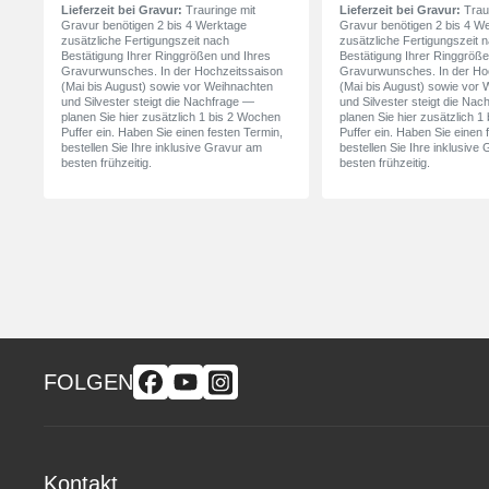
Lieferzeit bei Gravur:
Trauringe mit
Lieferzeit bei Gravur:
Traur
Gravur benötigen 2 bis 4 Werktage
Gravur benötigen 2 bis 4 W
zusätzliche Fertigungszeit nach
zusätzliche Fertigungszeit 
Bestätigung Ihrer Ringgrößen und Ihres
Bestätigung Ihrer Ringgröße
Gravurwunsches. In der Hochzeitssaison
Gravurwunsches. In der Ho
(Mai bis August) sowie vor Weihnachten
(Mai bis August) sowie vor
und Silvester steigt die Nachfrage —
und Silvester steigt die Na
planen Sie hier zusätzlich 1 bis 2 Wochen
planen Sie hier zusätzlich 
Puffer ein. Haben Sie einen festen Termin,
Puffer ein. Haben Sie einen 
bestellen Sie Ihre inklusive Gravur am
bestellen Sie Ihre inklusive
besten frühzeitig.
besten frühzeitig.
FOLGEN
Kontakt