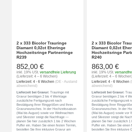
2 x 333 Bicolor Trauringe
2 x 333 Bicolor Trau
Diamant 0,02ct Eheringe
Diamant 0,02ct Ehe
Hochzeitsringe Partnerringe
Hochzeitsringe Part
R239
R240
852,00 €
863,00 €
inkl. 19% USt.
versandfreie Lieferung
inkl. 19% USt.
versandfre
(Lieferzeit: 4 – 6 Wochen)
(Lieferzeit: 4 – 6 Wochen
Lieferzeit:
4 - 6 Wochen
(DE - Ausland
Lieferzeit:
4 - 6 Wochen
(
abweichend)
abweichend)
Lieferzeit bei Gravur:
Trauringe mit
Lieferzeit bei Gravur:
Traur
Gravur benötigen 2 bis 4 Werktage
Gravur benötigen 2 bis 4 W
zusätzliche Fertigungszeit nach
zusätzliche Fertigungszeit 
Bestätigung Ihrer Ringgrößen und Ihres
Bestätigung Ihrer Ringgröße
Gravurwunsches. In der Hochzeitssaison
Gravurwunsches. In der Ho
(Mai bis August) sowie vor Weihnachten
(Mai bis August) sowie vor
und Silvester steigt die Nachfrage —
und Silvester steigt die Na
planen Sie hier zusätzlich 1 bis 2 Wochen
planen Sie hier zusätzlich 
Puffer ein. Haben Sie einen festen Termin,
Puffer ein. Haben Sie einen 
bestellen Sie Ihre inklusive Gravur am
bestellen Sie Ihre inklusive