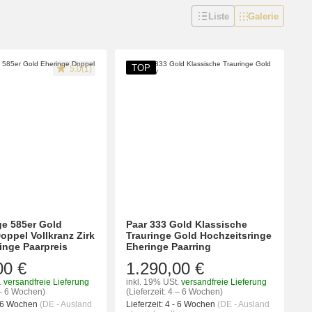
Liste
Galerie
TOP
5.0(1)
ge 585er Gold
Paar 333 Gold Klassische
oppel Vollkranz Zirk
Trauringe Gold Hochzeitsringe
inge Paarpreis
Eheringe Paarring
00 €
1.290,00 €
.
versandfreie Lieferung
inkl. 19% USt.
versandfreie Lieferung
4 – 6 Wochen)
(Lieferzeit: 4 – 6 Wochen)
- 6 Wochen
(DE - Ausland
Lieferzeit:
4 - 6 Wochen
(DE - Ausland