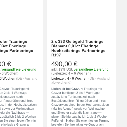
color Trauringe
2 x 333 Gelbgold Trauringe
03ct Eheringe
Diamant 0,01ct Eheringe
inge Partnerringe
Hochzeitsringe Partnerringe
R197
00 €
490,00 €
.
versandfreie Lieferung
inkl. 19% USt.
versandfreie Lieferung
4 – 6 Wochen)
(Lieferzeit: 4 – 6 Wochen)
- 6 Wochen
(DE - Ausland
Lieferzeit:
4 - 6 Wochen
(DE - Ausland
abweichend)
 Gravur:
Trauringe mit
Lieferzeit bei Gravur:
Trauringe mit
en 2 bis 4 Werktage
Gravur benötigen 2 bis 4 Werktage
rtigungszeit nach
zusätzliche Fertigungszeit nach
rer Ringgrößen und Ihres
Bestätigung Ihrer Ringgrößen und Ihres
s. In der Hochzeitssaison
Gravurwunsches. In der Hochzeitssaison
t) sowie vor Weihnachten
(Mai bis August) sowie vor Weihnachten
teigt die Nachfrage —
und Silvester steigt die Nachfrage —
 zusätzlich 1 bis 2 Wochen
planen Sie hier zusätzlich 1 bis 2 Wochen
en Sie einen festen Termin,
Puffer ein. Haben Sie einen festen Termin,
hre inklusive Gravur am
bestellen Sie Ihre inklusive Gravur am