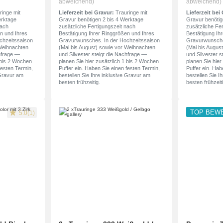
abweichend)
abweichend)
inge mit
Lieferzeit bei Gravur:
Trauringe mit
Lieferzeit bei
erktage
Gravur benötigen 2 bis 4 Werktage
Gravur benötig
nach
zusätzliche Fertigungszeit nach
zusätzliche Fe
n und Ihres
Bestätigung Ihrer Ringgrößen und Ihres
Bestätigung Ih
chzeitssaison
Gravurwunsches. In der Hochzeitssaison
Gravurwunsche
 Weihnachten
(Mai bis August) sowie vor Weihnachten
(Mai bis Augus
chfrage —
und Silvester steigt die Nachfrage —
und Silvester s
1 bis 2 Wochen
planen Sie hier zusätzlich 1 bis 2 Wochen
planen Sie hier
festen Termin,
Puffer ein. Haben Sie einen festen Termin,
Puffer ein. Hab
 Gravur am
bestellen Sie Ihre inklusive Gravur am
bestellen Sie I
besten frühzeitig.
besten frühzeiti
TOP BEW
5.0(1)