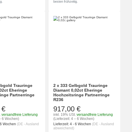
g.
besten frühzeitig.
lbgold Trauringe
2 x 333 Gelbgold Trauringe
02ct Eheringe
Diamant 0,02ct Eheringe
inge Partnerringe
Hochzeitsringe Partnerringe
R236
 €
917,00 €
.
versandfreie Lieferung
inkl. 19% USt.
versandfreie Lieferung
4 – 6 Wochen)
(Lieferzeit: 4 – 6 Wochen)
- 6 Wochen
(DE - Ausland
Lieferzeit:
4 - 6 Wochen
(DE - Ausland
abweichend)