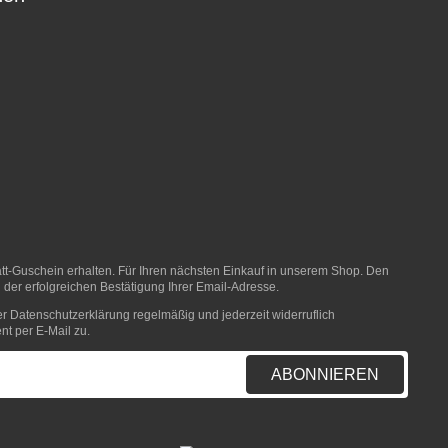
t-Guschein erhalten. Für Ihren nächsten Einkauf in unserem Shop. Den
 der erfolgreichen Bestätigung Ihrer Email-Adresse.
er
Datenschutzerklärung
regelmäßig und jederzeit widerruflich
nt per E-Mail zu.
ABONNIEREN