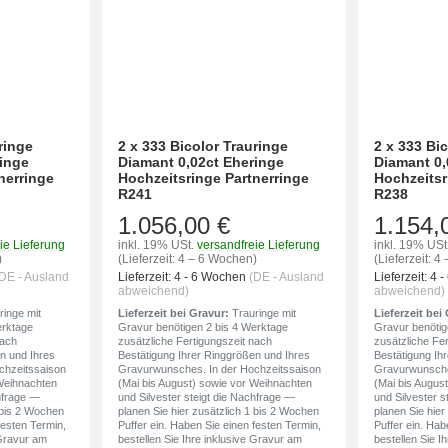
ringe
2 x 333 Bicolor Trauringe
2 x 333 Bi
ringe
Diamant 0,02ct Eheringe
Diamant 0,
nerringe
Hochzeitsringe Partnerringe
Hochzeitsr
R241
R238
1.056,00 €
1.154,
ie Lieferung
inkl. 19% USt.
versandfreie Lieferung
inkl. 19% USt
)
(Lieferzeit: 4 – 6 Wochen)
(Lieferzeit: 
DE - Ausland
Lieferzeit:
4 - 6 Wochen
(DE - Ausland
Lieferzeit:
4 
abweichend)
abweichend)
inge mit
Lieferzeit bei Gravur:
Trauringe mit
Lieferzeit bei
erktage
Gravur benötigen 2 bis 4 Werktage
Gravur benötig
nach
zusätzliche Fertigungszeit nach
zusätzliche Fe
n und Ihres
Bestätigung Ihrer Ringgrößen und Ihres
Bestätigung Ih
chzeitssaison
Gravurwunsches. In der Hochzeitssaison
Gravurwunsche
 Weihnachten
(Mai bis August) sowie vor Weihnachten
(Mai bis Augus
chfrage —
und Silvester steigt die Nachfrage —
und Silvester s
1 bis 2 Wochen
planen Sie hier zusätzlich 1 bis 2 Wochen
planen Sie hier
festen Termin,
Puffer ein. Haben Sie einen festen Termin,
Puffer ein. Hab
 Gravur am
bestellen Sie Ihre inklusive Gravur am
bestellen Sie I