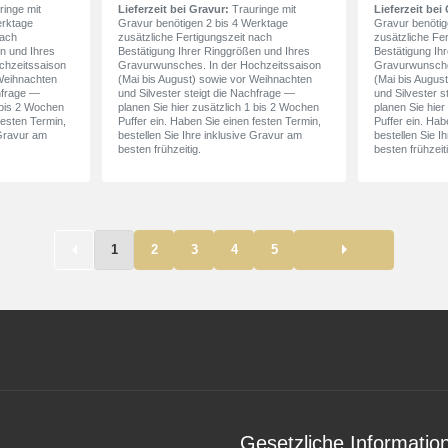
inge mit
Lieferzeit bei Gravur:
Trauringe mit
Lieferzeit bei
erktage
Gravur benötigen 2 bis 4 Werktage
Gravur benötig
nach
zusätzliche Fertigungszeit nach
zusätzliche Fe
n und Ihres
Bestätigung Ihrer Ringgrößen und Ihres
Bestätigung Ih
chzeitssaison
Gravurwunsches. In der Hochzeitssaison
Gravurwunsche
 Weihnachten
(Mai bis August) sowie vor Weihnachten
(Mai bis Augus
chfrage —
und Silvester steigt die Nachfrage —
und Silvester s
1 bis 2 Wochen
planen Sie hier zusätzlich 1 bis 2 Wochen
planen Sie hier
festen Termin,
Puffer ein. Haben Sie einen festen Termin,
Puffer ein. Hab
 Gravur am
bestellen Sie Ihre inklusive Gravur am
bestellen Sie I
besten frühzeitig.
besten frühzeiti
1
2
3
4
5
Gesetzliche Informatio