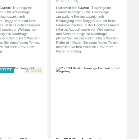
abweichend)
 Gravur:
Trauringe mit
Lieferzeit bei Gravur:
Trauringe mit
en 2 bis 4 Werktage
Gravur benötigen 2 bis 4 Werktage
rtigungszeit nach
zusätzliche Fertigungszeit nach
rer Ringgrößen und Ihres
Bestätigung Ihrer Ringgrößen und Ihres
s. In der Hochzeitssaison
Gravurwunsches. In der Hochzeitssaison
t) sowie vor Weihnachten
(Mai bis August) sowie vor Weihnachten
teigt die Nachfrage —
und Silvester steigt die Nachfrage —
 zusätzlich 1 bis 2 Wochen
planen Sie hier zusätzlich 1 bis 2 Wochen
en Sie einen festen Termin,
Puffer ein. Haben Sie einen festen Termin,
hre inklusive Gravur am
bestellen Sie Ihre inklusive Gravur am
g.
besten frühzeitig.
ERTET
5.0(1)