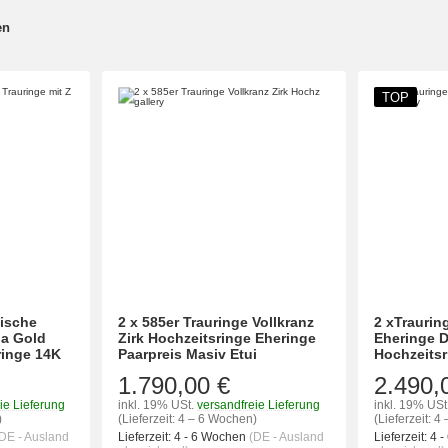
en
TOP
sische
2 x 585er Trauringe Vollkranz
2 xTraurin
na Gold
Zirk Hochzeitsringe Eheringe
Eheringe D
ringe 14K
Paarpreis Masiv Etui
Hochzeitsr
1.790,00 €
2.490,
ie Lieferung
inkl. 19% USt.
versandfreie Lieferung
inkl. 19% USt
)
(Lieferzeit: 4 – 6 Wochen)
(Lieferzeit: 
DE - Ausland
Lieferzeit:
4 - 6 Wochen
(DE - Ausland
Lieferzeit:
4 