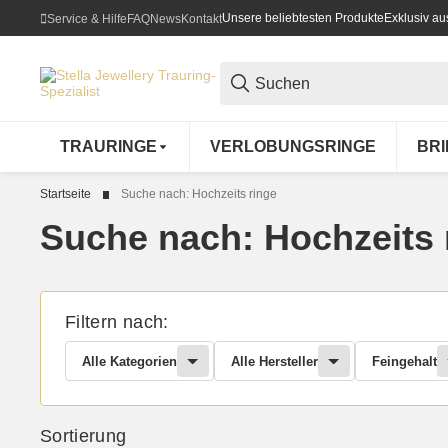
Unsere beliebtesten Produkte
Exklusiv a
Service & Hilfe
FAQ
News
Kontakt
TRAURINGE
VERLOBUNGSRINGE
BR
Startseite
Suche nach: Hochzeits ringe
Suche nach: Hochzeits 
Filtern nach:
Alle Kategorien
Alle Hersteller
Feingehalt
Sortierung