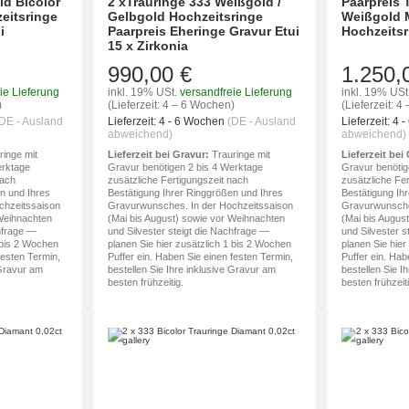
ld Bicolor
2 xTrauringe 333 Weißgold /
Paarpreis 
zeitsringe
Gelbgold Hochzeitsringe
Weißgold 
i
Paarpreis Eheringe Gravur Etui
Hochzeitsr
15 x Zirkonia
990,00 €
1.250,
ie Lieferung
inkl. 19% USt.
versandfreie Lieferung
inkl. 19% USt
)
(Lieferzeit: 4 – 6 Wochen)
(Lieferzeit: 
DE - Ausland
Lieferzeit:
4 - 6 Wochen
(DE - Ausland
Lieferzeit:
4 
abweichend)
abweichend)
inge mit
Lieferzeit bei Gravur:
Trauringe mit
Lieferzeit bei
erktage
Gravur benötigen 2 bis 4 Werktage
Gravur benötig
nach
zusätzliche Fertigungszeit nach
zusätzliche Fe
n und Ihres
Bestätigung Ihrer Ringgrößen und Ihres
Bestätigung Ih
chzeitssaison
Gravurwunsches. In der Hochzeitssaison
Gravurwunsche
 Weihnachten
(Mai bis August) sowie vor Weihnachten
(Mai bis Augus
chfrage —
und Silvester steigt die Nachfrage —
und Silvester s
1 bis 2 Wochen
planen Sie hier zusätzlich 1 bis 2 Wochen
planen Sie hier
festen Termin,
Puffer ein. Haben Sie einen festen Termin,
Puffer ein. Hab
 Gravur am
bestellen Sie Ihre inklusive Gravur am
bestellen Sie I
besten frühzeitig.
besten frühzeiti