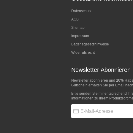
Datenschutz
AGB
Sitemap
Impressum
Batteriegesetzhinweise
Widerrufsrecht
Newsletter Abonnieren
10%
Newsletter abonnieren und
Rabat
Gutschein erhalten Sie per Email nach
Bitte senden Sie mir entsprechend Ihr
Informationen zu Ihrem Produktsortime
E-Mail-Adresse