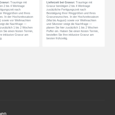
 Gravur:
Trauringe mit
Lieferzeit bei Gravur:
Trauringe mit
en 2 bis 4 Werktage
Gravur benötigen 2 bis 4 Werktage
rtigungszeit nach
zusätzliche Fertigungszeit nach
rer Ringgrößen und Ihres
Bestätigung Ihrer Ringgrößen und Ihres
s. In der Hochzeitssaison
Gravurwunsches. In der Hochzeitssaison
t) sowie vor Weihnachten
(Mai bis August) sowie vor Weihnachten
teigt die Nachfrage —
und Silvester steigt die Nachfrage —
 zusätzlich 1 bis 2 Wochen
planen Sie hier zusätzlich 1 bis 2 Wochen
en Sie einen festen Termin,
Puffer ein. Haben Sie einen festen Termin,
hre inklusive Gravur am
bestellen Sie Ihre inklusive Gravur am
g.
besten frühzeitig.
nen