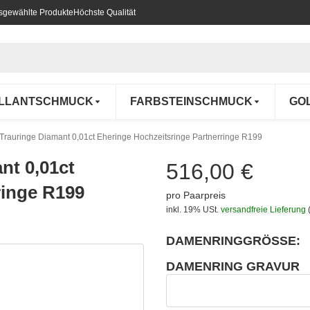
usgewählte Produkte
Höchste Qualität
ILLANTSCHMUCK
FARBSTEINSCHMUCK
GO
 Trauringe Diamant 0,01ct Eheringe Hochzeitsringe Partnerringe R199
nt 0,01ct
516,00 €
ringe R199
pro Paarpreis
inkl. 19% USt.
versandfreie Lieferung
DAMENRINGGRÖSSE:
wählen
Bitte wählen Sie eine Variation.
DAMENRING GRAVUR
wählen
Damenring Gravur