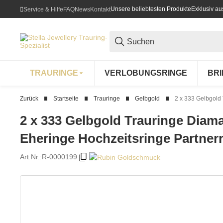
Unsere beliebtesten Produkte
Exklusiv a
Service & Hilfe
FAQ
News
Kontakt
TRAURINGE
VERLOBUNGSRINGE
BR
Zurück
Startseite
Trauringe
Gelbgold
2 x 333 Gelbgold
2 x 333 Gelbgold Trauringe Diama
Eheringe Hochzeitsringe Partner
Art.Nr.:
R-0000199