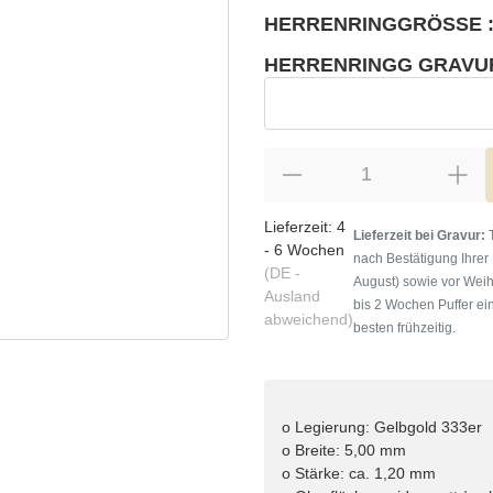
HERRENRINGGRÖSSE :
wählen
Bitte wählen Sie eine Variation.
HERRENRINGG GRAVU
wählen
Herrenringg Gravur
Lieferzeit:
4
Lieferzeit bei Gravur:
T
- 6 Wochen
nach Bestätigung Ihrer
(DE -
August) sowie vor Weih
Ausland
bis 2 Wochen Puffer ein
abweichend)
besten frühzeitig.
o Legierung: Gelbgold 333er
o Breite: 5,00 mm
o Stärke: ca. 1,20 mm