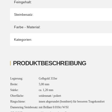
Feingehalt:
Steinbesatz:
Farbe - Material:
Kategorien:
PRODUKTBESCHREIBUNG
Legierung:
Gelbgold 333er
Breite:
5,00 mm
Stärke:
ca. 1,20 mm
Oberfläche:
seidenmatt / poliert
Ringschiene:
innen abgerundet (bombiert) für besseren Tragekomfort
Damenring Steinbesatz:
mit Brillant 0.010ct W/SI