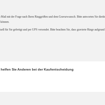
E-Mail mit der Frage nach Ihren Ringgrößen und dem Gravurwunsch. Bitte antworten Sie direkt
 können.
uell für Sie gefertigt und per UPS versendet. Bitte beachten Sie, dass gravierte Ringe aufgru
d helfen Sie Anderen bei der Kaufentscheidung