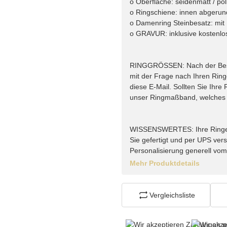
o Oberfläche: seidenmatt / pol
o Ringschiene: innen abgerun
o Damenring Steinbesatz: mit B
o GRAVUR: inklusive kostenlo
RINGGRÖSSEN: Nach der Bestel
mit der Frage nach Ihren Rin
diese E-Mail. Sollten Sie Ihr
unser Ringmaßband, welches w
WISSENSWERTES: Ihre Ringe vo
Sie gefertigt und per UPS vers
Personalisierung generell vo
Mehr Produktdetails
Vergleichsliste