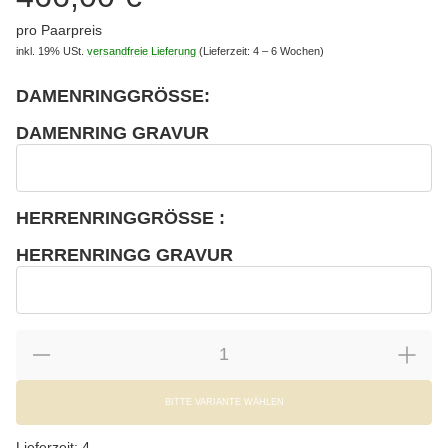
pro Paarpreis
inkl. 19% USt.
versandfreie Lieferung
(Lieferzeit: 4 – 6 Wochen)
DAMENRINGGRÖSSE:
wählen
Bitte wählen Sie eine Variation.
DAMENRING GRAVUR
wählen
Damenring Gravur
HERRENRINGGRÖSSE :
wählen
Bitte wählen Sie eine Variation.
HERRENRINGG GRAVUR
wählen
Herrenringg Gravur
BITTE VARIANTE WÄHLEN
Lieferzeit:
4