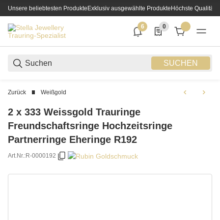
Unsere beliebtesten Produkte
Exklusiv ausgewählte Produkte
Höchste Qualität
6
0
6 neue Notifizierungen
0 Produkte in der List
SUCHEN
Zurück
Weißgold
2 x 333 Weissgold Trauringe
Freundschaftsringe Hochzeitsringe
Partnerringe Eheringe R192
Art.Nr.:
R-0000192