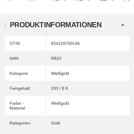
PRODUKTINFORMATIONEN
Produkteigenschaft
Wert
GTIN:
824228760146
HAN:
R823
Kategorie:
Weißgold
Feingehalt:
333 / 8 K
Farbe -
Weißgold
Material:
Kategorien:
Gold