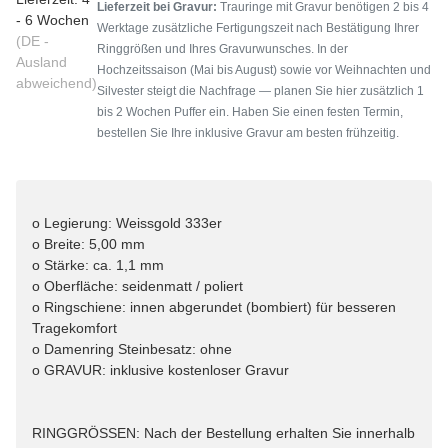
Lieferzeit bei Gravur:
Trauringe mit Gravur benötigen 2 bis 4
- 6 Wochen
Werktage zusätzliche Fertigungszeit nach Bestätigung Ihrer
(DE -
Ringgrößen und Ihres Gravurwunsches. In der
Ausland
Hochzeitssaison (Mai bis August) sowie vor Weihnachten und
abweichend)
Silvester steigt die Nachfrage — planen Sie hier zusätzlich 1
bis 2 Wochen Puffer ein. Haben Sie einen festen Termin,
bestellen Sie Ihre inklusive Gravur am besten frühzeitig.
o Legierung: Weissgold 333er
o Breite: 5,00 mm
o Stärke: ca. 1,1 mm
o Oberfläche: seidenmatt / poliert
o Ringschiene: innen abgerundet (bombiert) für besseren
Tragekomfort
o Damenring Steinbesatz: ohne
o GRAVUR: inklusive kostenloser Gravur
RINGGRÖSSEN: Nach der Bestellung erhalten Sie innerhalb