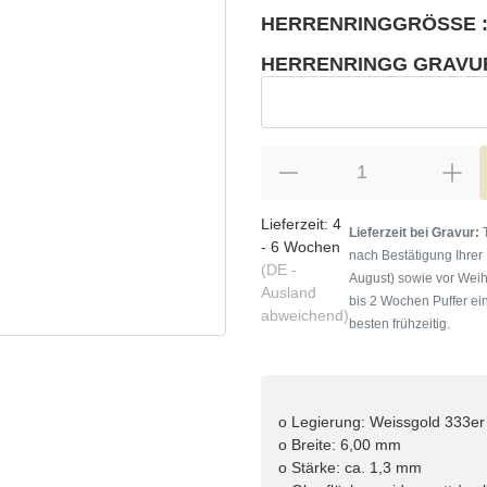
HERRENRINGGRÖSSE :
wählen
Bitte wählen Sie eine Variation.
HERRENRINGG GRAVU
wählen
Herrenringg Gravur
Lieferzeit:
4
Lieferzeit bei Gravur:
T
- 6 Wochen
nach Bestätigung Ihrer
(DE -
August) sowie vor Weih
Ausland
bis 2 Wochen Puffer ein
abweichend)
besten frühzeitig.
o Legierung: Weissgold 333er
o Breite: 6,00 mm
o Stärke: ca. 1,3 mm