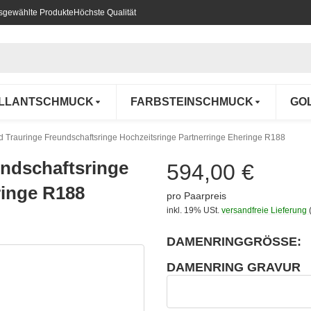
usgewählte Produkte
Höchste Qualität
ILLANTSCHMUCK
FARBSTEINSCHMUCK
GO
d Trauringe Freundschaftsringe Hochzeitsringe Partnerringe Eheringe R188
undschaftsringe
594,00 €
ringe R188
pro Paarpreis
inkl. 19% USt.
versandfreie Lieferung
DAMENRINGGRÖSSE:
wählen
Bitte wählen Sie eine Variation.
DAMENRING GRAVUR
wählen
Damenring Gravur