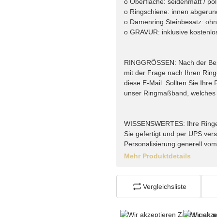
o Oberfläche: seidenmatt / pol
o Ringschiene: innen abgerun
o Damenring Steinbesatz: oh
o GRAVUR: inklusive kostenlo
RINGGRÖSSEN: Nach der Bestel
mit der Frage nach Ihren Rin
diese E-Mail. Sollten Sie Ihr
unser Ringmaßband, welches w
WISSENSWERTES: Ihre Ringe vo
Sie gefertigt und per UPS vers
Personalisierung generell vo
Mehr Produktdetails
Vergleichsliste