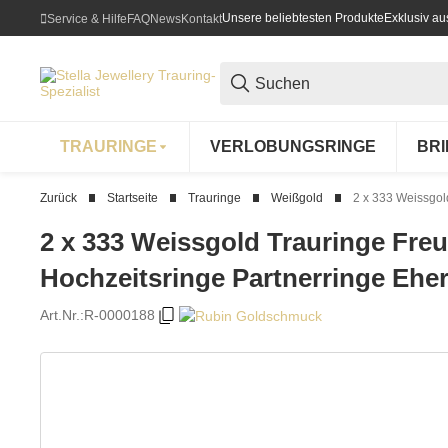
Unsere beliebtesten Produkte
Exklusiv a
Service & Hilfe
FAQ
News
Kontakt
TRAURINGE
VERLOBUNGSRINGE
BR
Zurück
Startseite
Trauringe
Weißgold
2 x 333 Weissgol
2 x 333 Weissgold Trauringe Fre
Hochzeitsringe Partnerringe Ehe
Art.Nr.:
R-0000188