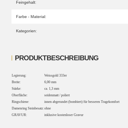
Feingehalt:
Farbe - Material:
Kategorien:
PRODUKTBESCHREIBUNG
Legierung:
Weissgold 333er
Breite:
6,00 mm
Stärke:
ca. 1,3 mm
Oberfläche:
seidenmatt / poliert
Ringschiene:
innen abgerundet (bombiert) für besseren Tragekomfort
Damenring Steinbesatz:
ohne
GRAVUR:
inklusive kostenloser Gravur