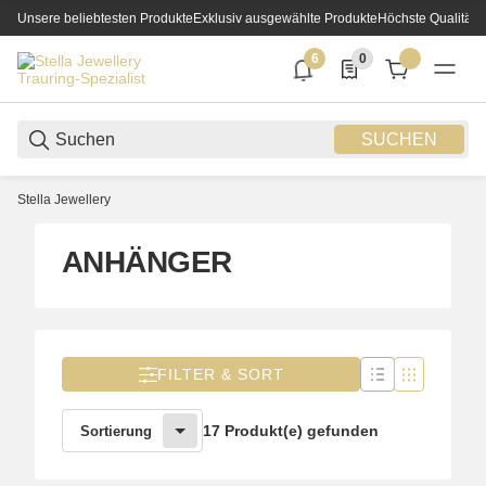
Unsere beliebtesten Produkte
Exklusiv ausgewählte Produkte
Höchste Qualität
6
0
6 neue Notifizierungen
0 Produkte in der List
SUCHEN
Stella Jewellery
ANHÄNGER
FILTER & SORT
17 Produkt(e) gefunden
Sortierung