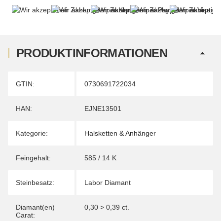
PRODUKTINFORMATIONEN
Produkteigenschaft
Wert
GTIN:
0730691722034
HAN:
EJNE13501
Kategorie:
Halsketten & Anhänger
Feingehalt:
585 / 14 K
Steinbesatz:
Labor Diamant
Diamant(en)
0,30 > 0,39 ct.
Carat: