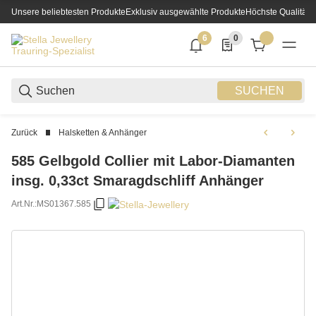
Unsere beliebtesten Produkte
Exklusiv ausgewählte Produkte
Höchste Qualität
6
0
6 neue Notifizierungen
0 Produkte in der List
SUCHEN
Zurück
Halsketten & Anhänger
585 Gelbgold Collier mit Labor-Diamanten
insg. 0,33ct Smaragdschliff Anhänger
Art.Nr.:
MS01367.585