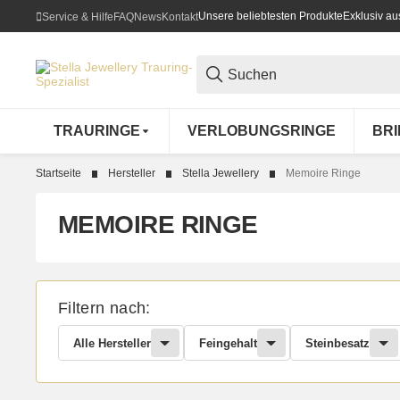
Unsere beliebtesten Produkte
Exklusiv a
Service & Hilfe
FAQ
News
Kontakt
TRAURINGE
VERLOBUNGSRINGE
BR
Startseite
Hersteller
Stella Jewellery
Memoire Ringe
MEMOIRE RINGE
Filtern nach:
Alle Hersteller
Feingehalt
Steinbesatz