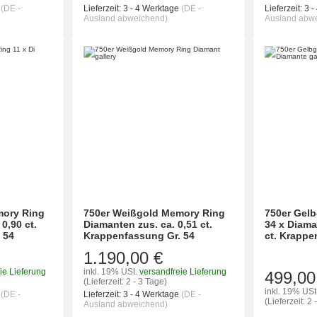
e
(DE -
Lieferzeit:
3 - 4 Werktage
(DE -
Lieferzeit:
3 -
Ausland abweichend)
Ausland abw
mory Ring
750er Weißgold Memory Ring
750er Gel
0,90 ct.
Diamanten zus. ca. 0,51 ct.
34 x Diama
 54
Krappenfassung Gr. 54
ct. Krapp
1.190,00 €
ie Lieferung
inkl. 19% USt.
versandfreie Lieferung
499,00
(Lieferzeit: 2 - 3 Tage)
inkl. 19% USt
e
(DE -
Lieferzeit:
3 - 4 Werktage
(DE -
(Lieferzeit: 2 
Ausland abweichend)