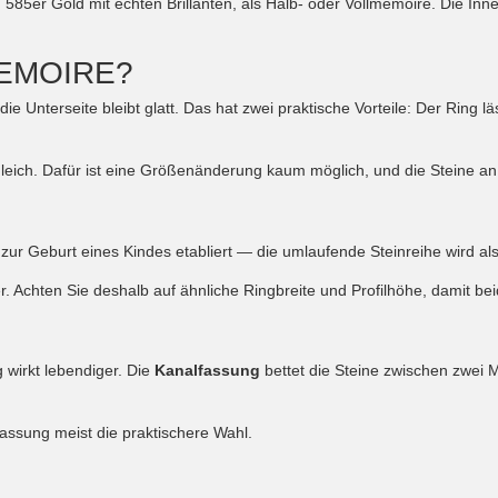
585er Gold mit echten Brillanten, als Halb- oder Vollmemoire. Die Inn
EMOIRE?
die Unterseite bleibt glatt. Das hat zwei praktische Vorteile: Der Ring l
gleich. Dafür ist eine Größenänderung kaum möglich, und die Steine an
r Geburt eines Kindes etabliert — die umlaufende Steinreihe wird als
. Achten Sie deshalb auf ähnliche Ringbreite und Profilhöhe, damit be
 wirkt lebendiger. Die
Kanalfassung
bettet die Steine zwischen zwei 
assung meist die praktischere Wahl.