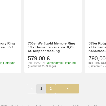
mory Ring
750er Weißgold Memory Ring
585er Rot
 ca. 0,27
19 x Diamanten zus. ca. 0,20
x Diamanten
ct. Krappenfassung
Kanalfass
579,00 €
790,00
ie Lieferung
inkl. 19% USt.
versandfreie Lieferung
inkl. 19% USt
(Lieferzeit: 2 - 3 Tage)
(Lieferzeit: 2 
1
2