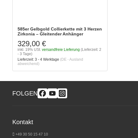
585er Gelbgold Collierkette mit 3 Herzen
Zirkonia – Gleitender Anhänger
329,00 €
inkl. 19% USt.
versandfreie Lieferung
(Lieferzeit: 2
- 3 Tage)
Lieferzeit:
3 - 4 Werktage
(DE - Ausland
abweichend)
FOLGEN
Kontakt
+49 30 50 15 47 10