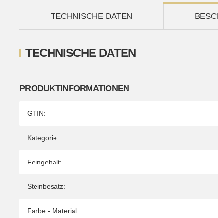
TECHNISCHE DATEN
BESC
TECHNISCHE DATEN
PRODUKTINFORMATIONEN
Produkteigenschaft
Wert
GTIN:
Kategorie:
Feingehalt:
Steinbesatz:
Farbe - Material: