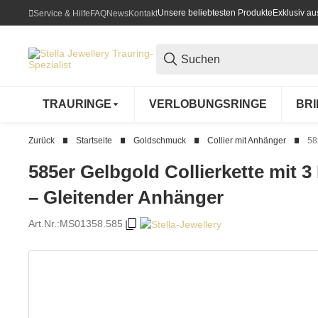
Unsere beliebtesten Produkte
Exklusiv a
Service & Hilfe
FAQ
News
Kontakt
TRAURINGE
VERLOBUNGSRINGE
BR
Zurück
Startseite
Goldschmuck
Collier mit Anhänger
58
585er Gelbgold Collierkette mit 3
– Gleitender Anhänger
Art.Nr.:
MS01358.585