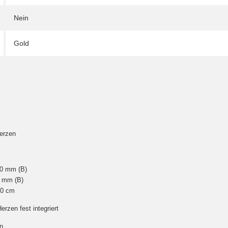
Nein
Gold
Herzen
,30 mm (B)
0 mm (B)
,0 cm
Herzen fest integriert
n