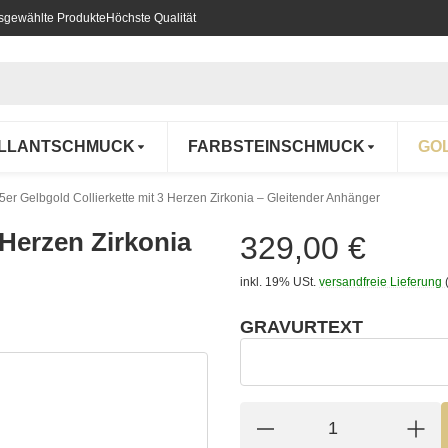
usgewählte Produkte
Höchste Qualität
ILLANTSCHMUCK
FARBSTEINSCHMUCK
GO
5er Gelbgold Collierkette mit 3 Herzen Zirkonia – Gleitender Anhänger
 Herzen Zirkonia
329,00 €
inkl. 19% USt.
versandfreie Lieferung
GRAVURTEXT
wählen
Gravurtext