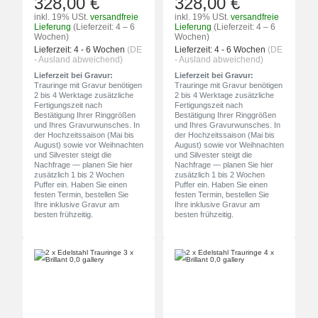
328,00 €
328,00 €
inkl. 19% USt.
versandfreie
inkl. 19% USt.
versandfreie
Lieferung
(Lieferzeit: 4 – 6
Lieferung
(Lieferzeit: 4 – 6
Wochen)
Wochen)
Lieferzeit:
4 - 6 Wochen
(DE
Lieferzeit:
4 - 6 Wochen
(DE
- Ausland abweichend)
- Ausland abweichend)
Lieferzeit bei Gravur:
Lieferzeit bei Gravur:
Trauringe mit Gravur benötigen
Trauringe mit Gravur benötigen
2 bis 4 Werktage zusätzliche
2 bis 4 Werktage zusätzliche
Fertigungszeit nach
Fertigungszeit nach
Bestätigung Ihrer Ringgrößen
Bestätigung Ihrer Ringgrößen
und Ihres Gravurwunsches. In
und Ihres Gravurwunsches. In
der Hochzeitssaison (Mai bis
der Hochzeitssaison (Mai bis
August) sowie vor Weihnachten
August) sowie vor Weihnachten
und Silvester steigt die
und Silvester steigt die
Nachfrage — planen Sie hier
Nachfrage — planen Sie hier
zusätzlich 1 bis 2 Wochen
zusätzlich 1 bis 2 Wochen
Puffer ein. Haben Sie einen
Puffer ein. Haben Sie einen
festen Termin, bestellen Sie
festen Termin, bestellen Sie
Ihre inklusive Gravur am
Ihre inklusive Gravur am
besten frühzeitig.
besten frühzeitig.