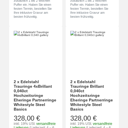
zusätzlich 1 bis 2 Wochen
zusätzlich 1 bis 2 Wochen
Puffer ein. Haben Sie einen
Puffer ein. Haben Sie einen
festen Termin, bestellen Sie
festen Termin, bestellen Sie
Ihre inklusive Gravur am
Ihre inklusive Gravur am
besten frühzeitig.
besten frühzeitig.
2 x Edelstahl
2 x Edelstahl
Trauringe 4xBrillant
Trauringe Brillant
0,040ct
0,040ct
Hochzeitsringe
Hochzeitsringe
Eheringe Partnerringe
Eheringe Partnerringe
Whitestyle Steel
Whitestyle Steel
Basics
Basics
328,00 €
328,00 €
inkl. 19% USt.
versandfreie
inkl. 19% USt.
versandfreie
Lieferung
(Lieferzeit: 4 – 6
Lieferung
(Lieferzeit: 4 – 6