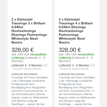
2 x Edelstahl
2 x Edelstahl
Trauringe 3 x Brillant
Trauringe 4 x Brillant
0,040ct
0,040ct Eheringe
Hochzeitsringe
Hochzeitsringe
Eheringe Partnerringe
Partnerringe
Whitestyle Steel
Whitestyle Steel
Basics
Basics
328,00 €
328,00 €
inkl. 19% USt.
versandfreie
inkl. 19% USt.
versandfreie
Lieferung
(Lieferzeit: 4 – 6
Lieferung
(Lieferzeit: 4 – 6
Wochen)
Wochen)
Lieferzeit:
4 - 6 Wochen
(DE
Lieferzeit:
4 - 6 Wochen
(DE
- Ausland abweichend)
- Ausland abweichend)
Lieferzeit bei Gravur:
Lieferzeit bei Gravur:
Trauringe mit Gravur benötigen
Trauringe mit Gravur benötigen
2 bis 4 Werktage zusätzliche
2 bis 4 Werktage zusätzliche
Fertigungszeit nach
Fertigungszeit nach
Bestätigung Ihrer Ringgrößen
Bestätigung Ihrer Ringgrößen
und Ihres Gravurwunsches. In
und Ihres Gravurwunsches. In
der Hochzeitssaison (Mai bis
der Hochzeitssaison (Mai bis
August) sowie vor Weihnachten
August) sowie vor Weihnachten
und Silvester steigt die
und Silvester steigt die
Nachfrage — planen Sie hier
Nachfrage — planen Sie hier