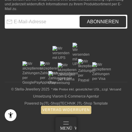
und jederzeit widerruflich Informationen zu Ihrem Produktsortiment per E-
Mail zu.
E-Mail-Adresse
ABONNIEREN
© Stella-Jewellery 2025
* Alle Preise inkl. gesetzlicher USt., zzgl.
Versand
Umsetzung
Vlarom E-Commerce Agentur
Powered by
JTL-Shop
|
TECHNIK JTL-Shop Template
VERTRAG WIDERRUFEN
ANMELDEN
MENÜ
WARENKORB