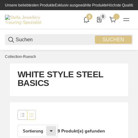
Unsere beliebtesten Produkte
Exklusiv ausgewählte Produkte
Höchste Qualität
6
0
6 neue Notifizierungen
0 Produkte in der List
SUCHEN
Collection-Ruesch
WHITE STYLE STEEL
BASICS
9 Produkt(e) gefunden
Sortierung