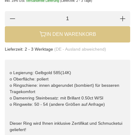
inkl. 19% USt.
versandfreie Lieferung
(Lieferzeit: 2 - 3 Tage)
IN DEN WARENKORB
Lieferzeit:
2 - 3 Werktage
(DE - Ausland abweichend)
o Legierung: Gelbgold 585(14K)
o Oberfläche: poliert
o Ringschiene: innen abgerundet (bombiert) für besseren
Tragekomfort
o Damenring Steinbesatz: mit Brillant 0.50ct W/SI
o Ringweite: 50 - 54 (andere Größen auf Anfrage)
Dieser Ring wird Ihnen inklusive Zertifikat und Schmucketui
geliefert!