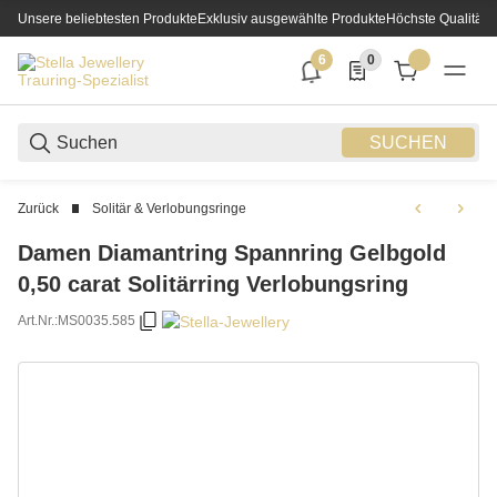
Unsere beliebtesten Produkte
Exklusiv ausgewählte Produkte
Höchste Qualität
6
0
6 neue Notifizierungen
0 Produkte in der List
SUCHEN
Zurück
Solitär & Verlobungsringe
Damen Diamantring Spannring Gelbgold
0,50 carat Solitärring Verlobungsring
Art.Nr.:
MS0035.585