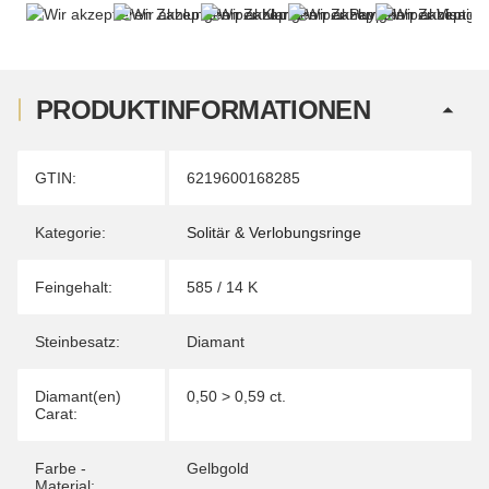
PRODUKTINFORMATIONEN
Produkteigenschaft
Wert
GTIN:
6219600168285
Kategorie:
Solitär & Verlobungsringe
Feingehalt:
585 / 14 K
Steinbesatz:
Diamant
Diamant(en)
0,50 > 0,59 ct.
Carat:
Farbe -
Gelbgold
Material: