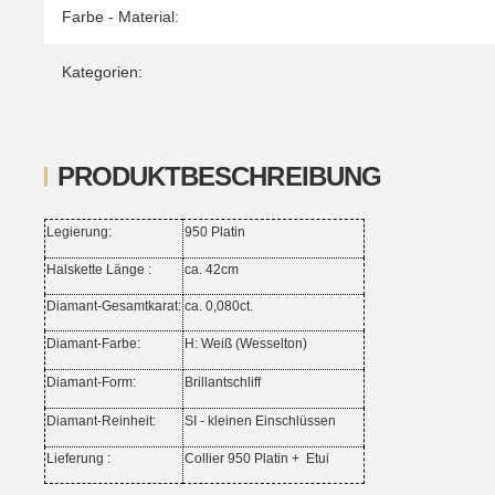
Farbe - Material:
Kategorien:
PRODUKTBESCHREIBUNG
Legierung:
950 Platin
Halskette Länge :
ca. 42cm
Diamant-Gesamtkarat:
ca. 0,080ct.
Diamant-Farbe:
H: Weiß (Wesselton)
Diamant-Form:
Brillantschliff
Diamant-Reinheit:
SI - kleinen Einschlüssen
Lieferung :
Collier 950 Platin +
Etui