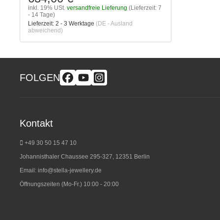
inkl. 19% USt.
versandfreie Lieferung
(Lieferzeit: 7
- 14 Tage)
Lieferzeit:
2 - 3 Werktage
(DE - Ausland
abweichend)
FOLGEN
Kontakt
+49 30 50 15 47 10
Johannisthaler Chaussee 295-327, 12351 Berlin
Email:
info@stella-jewellery.de
Öffnungszeiten (Mo-Fr.) 10:00 - 20:00