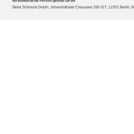
Verantwortliche Person gemäß GPSR
Stella Schmuck GmbH, Johannisthaler Chaussee 295-327, 12351 Berlin, Berli