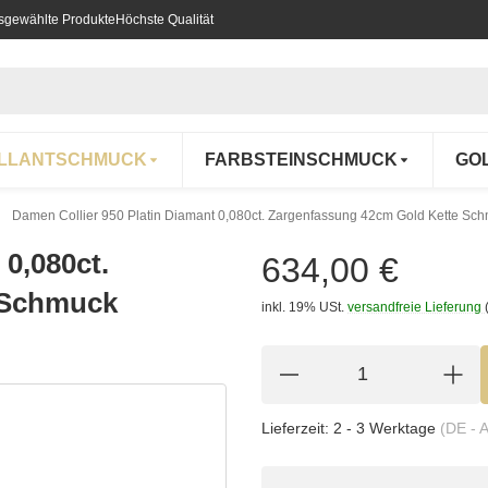
usgewählte Produkte
Höchste Qualität
ILLANTSCHMUCK
FARBSTEINSCHMUCK
GO
Damen Collier 950 Platin Diamant 0,080ct. Zargenfassung 42cm Gold Kette Sc
 0,080ct.
634,00 €
 Schmuck
inkl. 19% USt.
versandfreie Lieferung
Lieferzeit:
2 - 3 Werktage
(DE - 