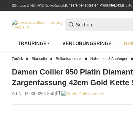
Unsere beliebtesten Produkte
Exklusiv a
Service & Hilfe
FAQ
News
Kontakt
TRAURINGE
VERLOBUNGSRINGE
BR
Zurück
Startseite
Brillantschmuck
Halsketten & Anhänger
Damen Collier 950 Platin Diamant
Zargenfassung 42cm Gold Kette
Art.Nr.:
R-0000254.950