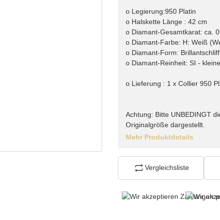
o Legierung:950 Platin
o Halskette Länge : 42 cm
o Diamant-Gesamtkarat: ca. 0
o Diamant-Farbe: H: Weiß (We
o Diamant-Form: Brillantschliff
o Diamant-Reinheit: SI - klein
o Lieferung : 1 x Collier 950 Pl
Achtung: Bitte UNBEDINGT di
Originalgröße dargestellt.
Mehr Produktdetails
Vergleichsliste