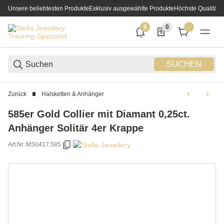
Unsere beliebtesten Produkte
Exklusiv ausgewählte Produkte
Höchste Qualität
6
0
6 neue Notifizierungen
0 Produkte in der List
SUCHEN
Zurück
Halsketten & Anhänger
585er Gold Collier mit Diamant 0,25ct.
Anhänger Solitär 4er Krappe
Art.Nr.:
MS0417.585