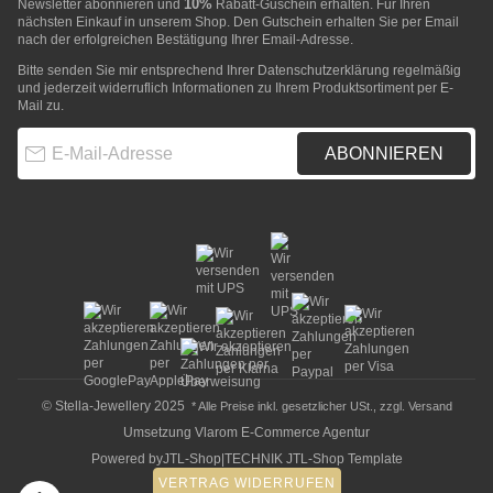
10%
Newsletter abonnieren und
Rabatt-Guschein erhalten. Für Ihren
nächsten Einkauf in unserem Shop. Den Gutschein erhalten Sie per Email
nach der erfolgreichen Bestätigung Ihrer Email-Adresse.
Bitte senden Sie mir entsprechend Ihrer
Datenschutzerklärung
regelmäßig
und jederzeit widerruflich Informationen zu Ihrem Produktsortiment per E-
Mail zu.
E-Mail-Adresse
ABONNIEREN
© Stella-Jewellery 2025
* Alle Preise inkl. gesetzlicher USt., zzgl.
Versand
Umsetzung
Vlarom E-Commerce Agentur
Powered by
JTL-Shop
|
TECHNIK JTL-Shop Template
VERTRAG WIDERRUFEN