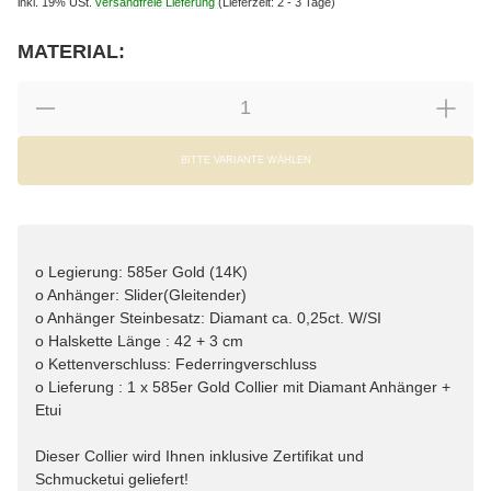
inkl. 19% USt.
versandfreie Lieferung
(Lieferzeit: 2 - 3 Tage)
MATERIAL:
wählen
Bitte wählen Sie eine Variation.
BITTE VARIANTE WÄHLEN
o Legierung: 585er Gold (14K)
o Anhänger: Slider(Gleitender)
o Anhänger Steinbesatz: Diamant ca. 0,25ct. W/SI
o Halskette Länge : 42 + 3 cm
o Kettenverschluss: Federringverschluss
o Lieferung : 1 x 585er Gold Collier mit Diamant Anhänger +
Etui
Dieser Collier wird Ihnen inklusive Zertifikat und
Schmucketui geliefert!