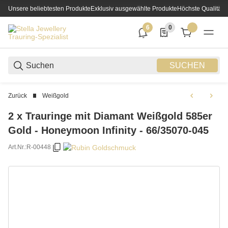
Unsere beliebtesten Produkte
Exklusiv ausgewählte Produkte
Höchste Qualität
6
0
6 neue Notifizierungen
0 Produkte in der List
SUCHEN
Zurück
Weißgold
2 x Trauringe mit Diamant Weißgold 585er
Gold - Honeymoon Infinity - 66/35070-045
Art.Nr.:
R-00448