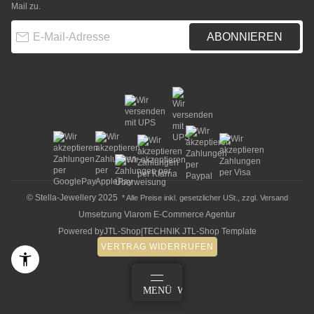
Mail zu.
E-Mail-Adresse
ABONNIEREN
© Stella-Jewellery 2025
* Alle Preise inkl. gesetzlicher USt., zzgl.
Versand
Umsetzung
Vlarom E-Commerce Agentur
Powered by
JTL-Shop
|
TECHNIK JTL-Shop Template
VERTRAG WIDERRUFEN
ANMELDEN
MENÜ
WARENKORB