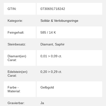
Produkteigenschaft
Wert
GTIN:
0730691718242
Kategorie:
Solitär & Verlobungsringe
Feingehalt:
585 / 14 K
Steinbesatz:
Diamant
,
Saphir
Diamant(en)
0,01 > 0,09 ct.
Carat:
Edelstein(en)
0,20 > 0,29 ct.
Carat:
Farbe -
Gelbgold
Material:
Gravierbar:
Ja