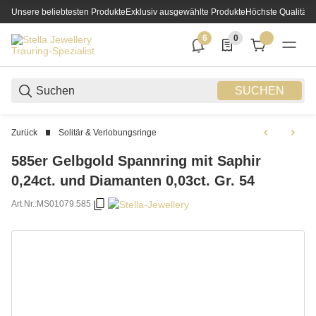
Unsere beliebtesten Produkte
Exklusiv ausgewählte Produkte
Höchste Qualität
6
0
6 neue Notifizierungen
0 Produkte in der List
SUCHEN
Zurück
Solitär & Verlobungsringe
585er Gelbgold Spannring mit Saphir
0,24ct. und Diamanten 0,03ct. Gr. 54
Art.Nr.:
MS01079.585