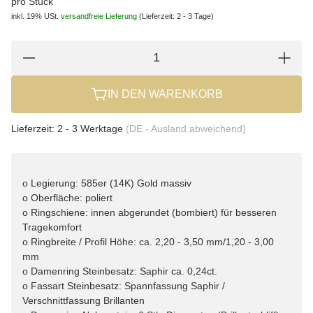
pro Stück
inkl. 19% USt.
versandfreie Lieferung
(Lieferzeit: 2 - 3 Tage)
IN DEN WARENKORB
Lieferzeit:
2 - 3 Werktage
(DE - Ausland abweichend)
o Legierung: 585er (14K) Gold massiv
o Oberfläche: poliert
o Ringschiene: innen abgerundet (bombiert) für besseren
Tragekomfort
o Ringbreite / Profil Höhe: ca. 2,20 - 3,50 mm/1,20 - 3,00
mm
o Damenring Steinbesatz: Saphir ca. 0,24ct.
o Fassart Steinbesatz: Spannfassung Saphir /
Verschnittfassung Brillanten