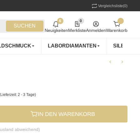
Vergleichsliste
(0)
6
0
6 neue Notifizierungen
0 Produkte in der Liste
SUCHEN
Neuigkeiten
Merkliste
Anmelden
Warenkorb
LDSCHMUCK
LABORDIAMANTEN
SILBERS
(Lieferzeit: 2 - 3 Tage)
IN DEN WARENKORB
Ausland abweichend)