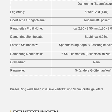
Damenring (Spannfassu
Legierung:
585er Gold (14K)
Oberfläche /
Ringschiene
:
seidenmatt / poliert
Ringbreite / Profil Höhe:
ca. 2,20 - 3,50 mm/1,20 - 3
Damenring
Steinbesatz:
Saphir ca. 0,25ct.
Fassart Steinbesatz:
Spannfassung Saphir / Fassung im Versc
Damenring
Nebenstein:
6 Stk. Diamanten (Brillantschliff) zus.
Gravierbar:
Nein
Ringweite:
54(andere Größen auf Anfr
Dieser Ring wird Ihnen inklusive Zertifikat und Schmucketui geliefert!