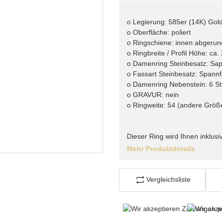
o Legierung: 585er (14K) Gol
o Oberfläche: poliert
o Ringschiene: innen abgerun
o Ringbreite / Profil Höhe: ca
o Damenring Steinbesatz: Saph
o Fassart Steinbesatz: Spannf
o Damenring Nebenstein: 6 Stk.
o GRAVUR: nein
o Ringweite: 54 (andere Größ
Dieser Ring wird Ihnen inklusiv
Mehr Produktdetails
Vergleichsliste