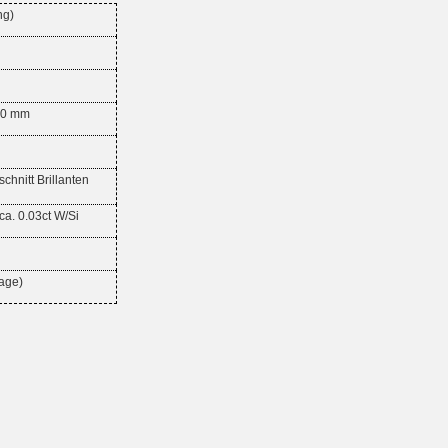
ng)
,00 mm
hnitt Brillanten
 ca. 0.03ct W/Si
age)