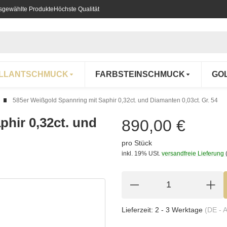
usgewählte Produkte
Höchste Qualität
ILLANTSCHMUCK
FARBSTEINSCHMUCK
GO
585er Weißgold Spannring mit Saphir 0,32ct. und Diamanten 0,03ct. Gr. 54
hir 0,32ct. und
890,00 €
pro Stück
inkl. 19% USt.
versandfreie Lieferung
Lieferzeit:
2 - 3 Werktage
(DE - 