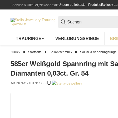
Unsere beliebtesten Produkte
Exklusiv a
Service & Hilfe
FAQ
News
Kontakt
TRAURINGE
VERLOBUNGSRINGE
BR
Zurück
Startseite
Brillantschmuck
Solitär & Verlobungsringe
585er Weißgold Spannring mit Sap
Diamanten 0,03ct. Gr. 54
Art.Nr.:
MS01078.585