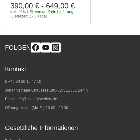
390,00 €
-
649,00 €
inkl. 19% USt.
versandfreie Lieferung
(Lieferzeit: 2 - 3 Tage)
FOLGEN
Kontakt
+49 30 50 15 47 10
Johannisthaler Chaussee 295-327, 12351 Berlin
Email:
info@stella-jewellery.de
Öffnungszeiten (Mo-Fr.) 10:00 - 20:00
Gesetzliche Informationen