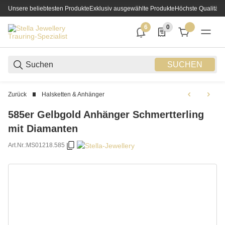
Unsere beliebtesten Produkte
Exklusiv ausgewählte Produkte
Höchste Qualität
6
0
6 neue Notifizierungen
0 Produkte in der List
SUCHEN
Zurück
Halsketten & Anhänger
585er Gelbgold Anhänger Schmertterling
mit Diamanten
Art.Nr.:
MS01218.585