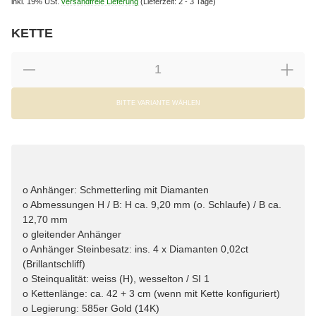
inkl. 19% USt.
versandfreie Lieferung
(Lieferzeit: 2 - 3 Tage)
KETTE
wählen
Bitte wählen Sie eine Variation.
BITTE VARIANTE WÄHLEN
o Anhänger: Schmetterling mit Diamanten
o Abmessungen H / B: H ca. 9,20 mm (o. Schlaufe) / B ca.
12,70 mm
o gleitender Anhänger
o Anhänger Steinbesatz: ins. 4 x Diamanten 0,02ct
(Brillantschliff)
o Steinqualität: weiss (H), wesselton / SI 1
o Kettenlänge: ca. 42 + 3 cm (wenn mit Kette konfiguriert)
o Legierung: 585er Gold (14K)