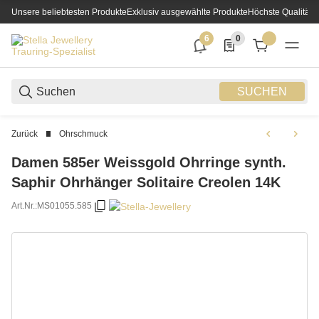
Unsere beliebtesten Produkte
Exklusiv ausgewählte Produkte
Höchste Qualität
6
0
6 neue Notifizierungen
0 Produkte in der List
SUCHEN
Zurück
Ohrschmuck
Damen 585er Weissgold Ohrringe synth.
Saphir Ohrhänger Solitaire Creolen 14K
Art.Nr.:
MS01055.585