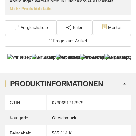
Abbildungen werden nicht in Originalgröße dargestellt.
Mehr Produktdetails
Vergleichsliste
Teilen
Merken
Frage zum Artikel
PRODUKTINFORMATIONEN
Produkteigenschaft
Wert
GTIN:
0730691717979
Kategorie:
Ohrschmuck
Feingehalt:
585 / 14 K