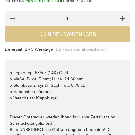
inkl. 19% USt.
versandfreie Lieferung
(Lieferzeit: 2 - 3 Tage)
IN DEN WARENKORB
Lieferzeit:
2 - 3 Werktage
(DE - Ausland abweichend)
o Legierung: 585er (14K) Gold
o Maße: B. ca. 5 mm; H. ca. 14,60 mm
o Steinbesatz: synth. Saphir ca. 0,78 ct.
o Nebenstein: Zirkonia
o Verschluss: Klappbügel
Dieser Ohrstecker werden Ihnen inklusive Zertifikat und
Schmucketui geliefert!
Bitte UNBEDINGT die Größen angaben beachten! Die