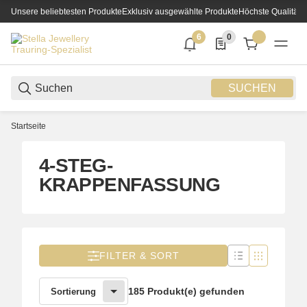
Unsere beliebtesten Produkte
Exklusiv ausgewählte Produkte
Höchste Qualität
6
0
6 neue Notifizierungen
0 Produkte in der List
SUCHEN
Startseite
4-STEG-
KRAPPENFASSUNG
FILTER & SORT
185 Produkt(e) gefunden
Sortierung