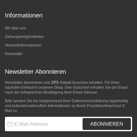
Informationen
Wir über uns
Zahlungsmöglichkeiten
Versandinformationen
Newsletter
Newsletter Abonnieren
10%
Newsletter abonnieren und
Rabatt-Guschein erhalten. Für Ihren
nächsten Einkauf in unserem Shop. Den Gutschein erhalten Sie per Email
nach der erfolgreichen Bestätigung Ihrer Email-Adresse.
Bitte senden Sie mir entsprechend Ihrer
Datenschutzerklärung
regelmäßig
und jederzeit widerruflich Informationen zu Ihrem Produktsortiment per E-
Mail zu.
E-Mail-Adresse
ABONNIEREN