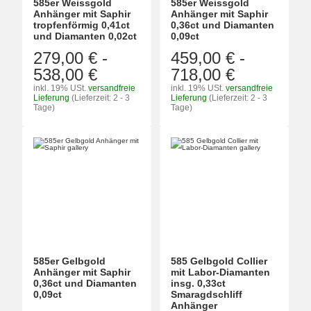
585er Weissgold
585er Weissgold
Anhänger mit Saphir
Anhänger mit Saphir
tropfenförmig 0,41ct
0,36ct und Diamanten
und Diamanten 0,02ct
0,09ct
279,00 €
-
459,00 €
-
538,00 €
718,00 €
inkl. 19% USt.
versandfreie
inkl. 19% USt.
versandfreie
Lieferung
(Lieferzeit: 2 - 3
Lieferung
(Lieferzeit: 2 - 3
Tage)
Tage)
585er Gelbgold
585 Gelbgold Collier
Anhänger mit Saphir
mit Labor-Diamanten
0,36ct und Diamanten
insg. 0,33ct
0,09ct
Smaragdschliff
Anhänger