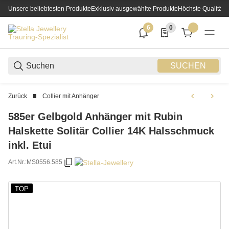
Unsere beliebtesten Produkte
Exklusiv ausgewählte Produkte
Höchste Qualität
6
0
6 neue Notifizierungen
0 Produkte in der List
SUCHEN
Zurück
Collier mit Anhänger
585er Gelbgold Anhänger mit Rubin
Halskette Solitär Collier 14K Halsschmuck
inkl. Etui
Art.Nr.:
MS0556.585
TOP