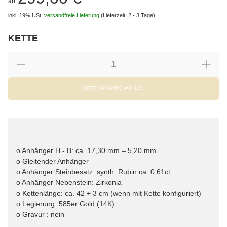
ab
inkl. 19% USt.
versandfreie Lieferung
(Lieferzeit: 2 - 3 Tage)
KETTE
wählen
Bitte wählen Sie eine Variation.
BITTE VARIANTE WÄHLEN
o Anhänger H - B: ca. 17,30 mm – 5,20 mm
o Gleitender Anhänger
o Anhänger Steinbesatz: synth. Rubin ca. 0,61ct.
o Anhänger Nebenstein: Zirkonia
o Kettenlänge: ca. 42 + 3 cm (wenn mit Kette konfiguriert)
o Legierung: 585er Gold (14K)
o Gravur : nein