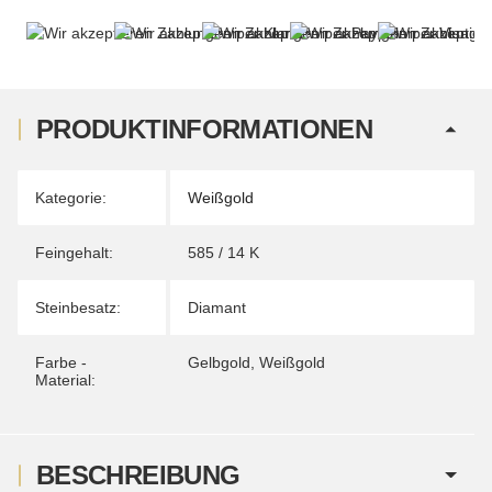
PRODUKTINFORMATIONEN
Produkteigenschaft
Wert
Kategorie:
Weißgold
Feingehalt:
585 / 14 K
Steinbesatz:
Diamant
Farbe -
Gelbgold
,
Weißgold
Material:
BESCHREIBUNG