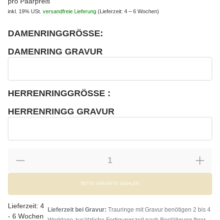
pro Paarpreis
inkl. 19% USt.
versandfreie Lieferung
(Lieferzeit: 4 – 6 Wochen)
DAMENRINGGRÖSSE:
wählen
Bitte wählen Sie eine Variation.
DAMENRING GRAVUR
wählen
Damenring Gravur
HERRENRINGGRÖSSE :
wählen
Bitte wählen Sie eine Variation.
HERRENRINGG GRAVUR
wählen
Herrenringg Gravur
BITTE VARIANTE WÄHLEN
Lieferzeit:
4
Lieferzeit bei Gravur:
Trauringe mit Gravur benötigen 2 bis 4
- 6 Wochen
Werktage zusätzliche Fertigungszeit nach Bestätigung Ihrer