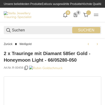
Unsere beliebtesten Produkte
Exklusiv ausgewählte Produkte
Höchste Qualität
6
0
6 neue Notifizierungen
0 Produkte in der List
SUCHEN
Zurück
Weißgold
2 x Trauringe mit Diamant 585er Gold -
Honeymoon Light - 66/05280-050
Art.Nr.:
R-00456